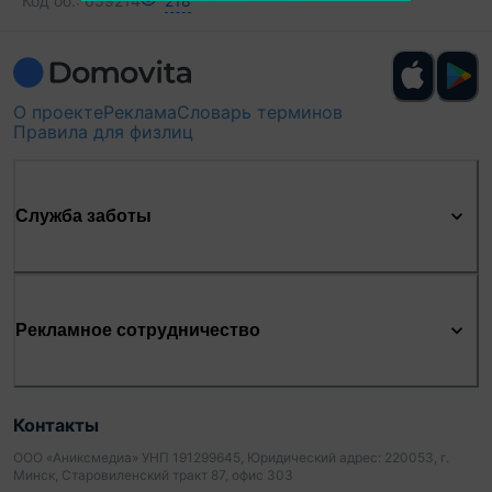
Код об.:
659214
218
О проекте
Реклама
Словарь терминов
Правила для физлиц
Служба заботы
Рекламное сотрудничество
Контакты
ООО «Аниксмедиа» УНП 191299645, Юридический адрес: 220053, г.
Минск, Старовиленский тракт 87, офис 303