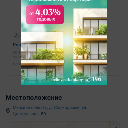
Result Estate — ваш надёжный партнёр на рынке
недвижимости. 20 лет опыта наших агентов по
недвижимости — это ваш ключ к идеальной
сделке: глубокое знание рынка, эксклюзивные
предложения, юридическая безопасность и
Агентство недвижимости
индивидуальный подход. Мы экономим ваше
Результативная недвижимость
время, деньги и нервы, помогая купить, продать
недвижимость быстро, выгодно и с уверенностью
УНП:
193703497
Лицензия:
Министерство юстиции РБ,
26.09.2023г
в результате!
Договор №:
90/1 от 17.03.2026
ООО «Результативная недвижимость», лицензия
выдана Минюстом 26.09.2023 № 02240470, УНП
193703497 Связываясь с нами по данному
объекту, Вы даете свое согласие на сбор и
обработку персональных данных автоматически.
Местоположение
Минская область
,
д.
Скоморошки
,
ул.
Центральная
,
60