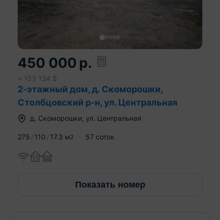
450 000
р.
≈
153 134
$
2-этажный дом, д. Скоморошки,
Столбцовский р-н, ул. Центральная
д.
Скоморошки
,
ул. Центральная
275
110
17.3
м
57 соток
2
Показать номер