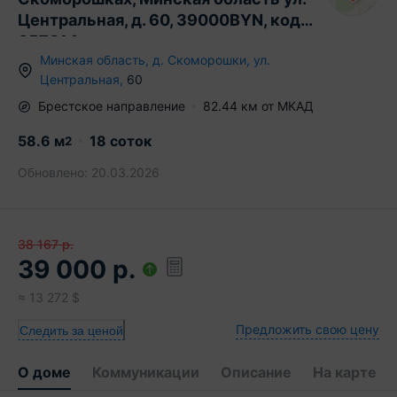
Центральная, д. 60, 39000BYN, код
657614
Минская область
,
д.
Скоморошки
,
ул.
Центральная
,
60
Брестское
направление
82.44
км от МКАД
58.6
м
18 соток
2
Обновлено:
20.03.2026
38 167
р.
39 000
р.
≈
13 272
$
Предложить свою цену
Следить за ценой
О доме
Коммуникации
Описание
На карте