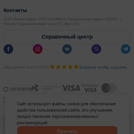
Контакты
ООО «Аниксмедиа» УНП 191299645, Юридический адрес: 220053, г.
Минск, Старовиленский тракт 87, офис 303
Справочный центр
Войдите чтобы оценить
Наш рейтинг
5
из
5
(
1041
):
Сайт использует файлы cookie для обеспечения
удобства пользователей сайта, его улучшения,
предоставления персонализированных
Политика конфиденциальности,
рекомендаций.
Политика обработки файлов куки
Выбор настроек Cookies
и
© 2015 - 2026, Domovita.by. Копирование материалов допускается
Принять
только при наличии активной ссылки.