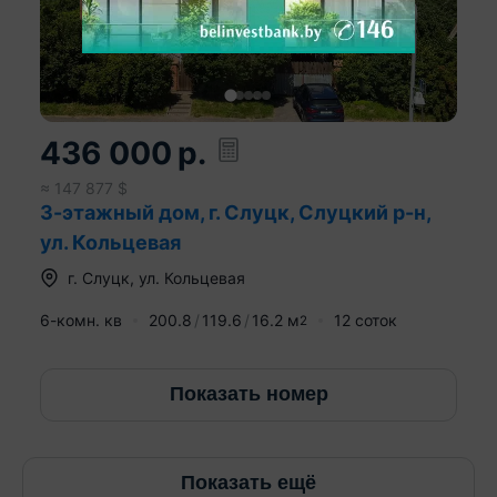
436 000
р.
≈
147 877
$
3-этажный дом, г. Слуцк, Слуцкий р-н,
ул. Кольцевая
г.
Слуцк
,
ул. Кольцевая
6-комн. кв
200.8
119.6
16.2
м
12 соток
2
Показать номер
Показать ещё