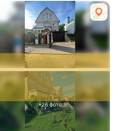
+
26
фото