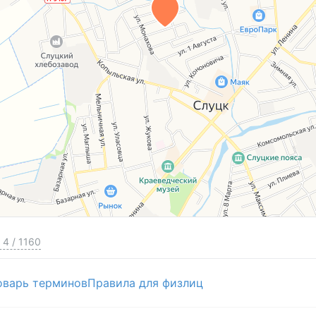
4
/
1160
оварь терминов
Правила для физлиц