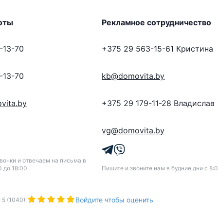
оты
Рекламное сотрудничество
-13-70
+375 29 563-15-61
Кристина
-13-70
kb@domovita.by
vita.by
+375 29 179-11-28
Владислав
vg@domovita.by
онки и отвечаем на письма в
0 до 18:00.
Пишите и звоните нам в будние дни с 8:0
Войдите чтобы оценить
з
5
(
1040
):