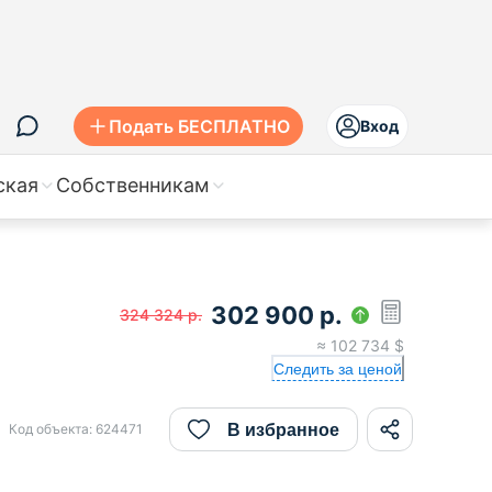
Подать БЕСПЛАТНО
Вход
ская
Собственникам
302 900
р.
324 324
р.
≈
102 734
$
Следить за ценой
В избранное
Код объекта:
624471