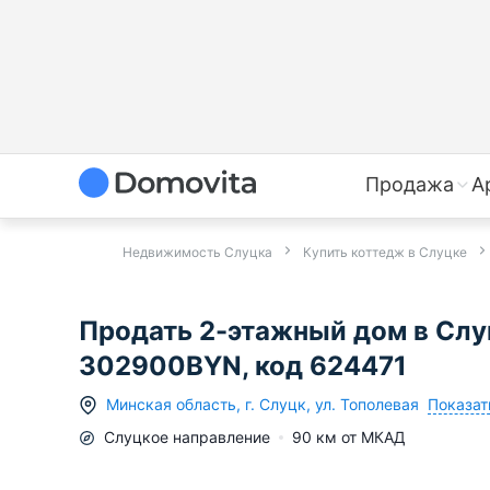
Продажа
А
Недвижимость Слуцка
Купить коттедж в Слуцке
Продать 2-этажный дом в Слуц
302900BYN, код 624471
Показат
Минская область
,
г.
Слуцк
,
ул. Тополевая
Слуцкое
направление
90
км от МКАД