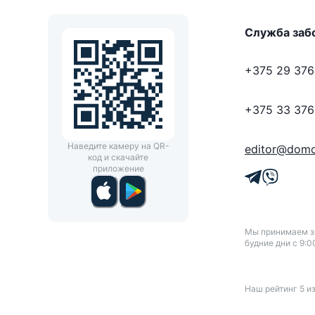
Служба заб
+375 29 376
+375 33 376
Наведите камеру на QR-
editor@domo
код и скачайте
приложение
Мы принимаем зв
будние дни с 9:0
Наш рейтинг
5
и