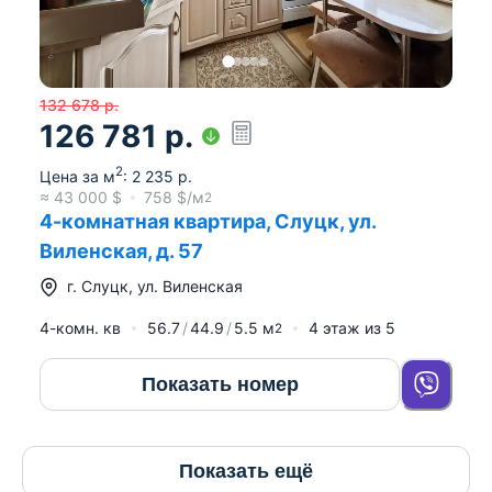
132 678
р.
126 781
р.
2
Цена за м
:
2 235
р.
≈
43 000
$
758
$/м
2
4-комнатная квартира, Слуцк, ул.
Виленская, д. 57
г.
Слуцк
,
ул. Виленская
4-комн. кв
56.7
44.9
5.5
м
4
этаж из
5
2
Показать номер
Показать ещё