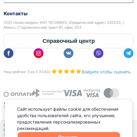
Контакты
ООО «Аниксмедиа» УНП 191299645, Юридический адрес: 220053, г.
Минск, Старовиленский тракт 87, офис 303
Справочный центр
Войдите чтобы оценить
Наш рейтинг
5
из
5
(
1040
):
Сайт использует файлы cookie для обеспечения
удобства пользователей сайта, его улучшения,
предоставления персонализированных
Политика конфиденциальности,
рекомендаций.
Политика обработки файлов куки
Выбор настроек Cookies
и
© 2015 - 2026, Domovita.by. Копирование материалов допускается