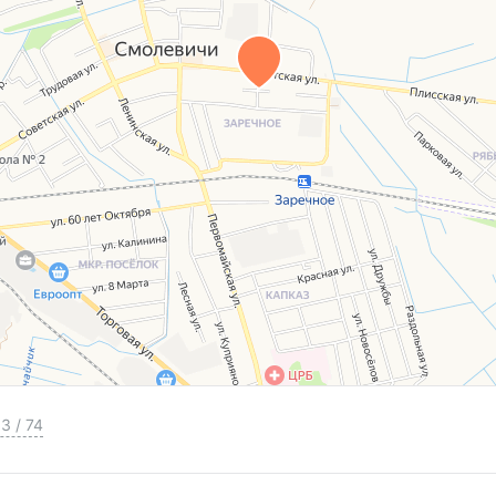
3
/
74