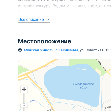
инфраструктуру. Рядом магазины, кафе, аптек
Быстрое заселение, любые сроки проживания,
Свяжитесь прямо сейчас через мессенджеры и
Всё описание
комфортное проживание!
Местоположение
Минская область
,
г.
Смолевичи
,
ул. Советская
,
15