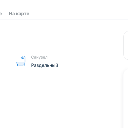
е
На карте
Санузел
Раздельный