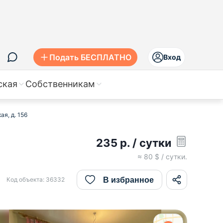
Подать БЕСПЛАТНО
Вход
ская
Собственникам
я, д. 156
235
р.
/ сутки
≈
80
$ / сутки.
В избранное
Код объекта:
36332