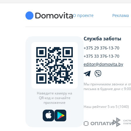
О проекте
Реклама
Служба заботы
+375 29 376-13-70
+375 33 376-13-70
editor@domovita.by
Мы принимаем звонки и о
письма в будние дни с 9:00 
Наведите камеру на
QR-код и скачайте
приложение
Наш рейтинг 5 из 5 (1040)