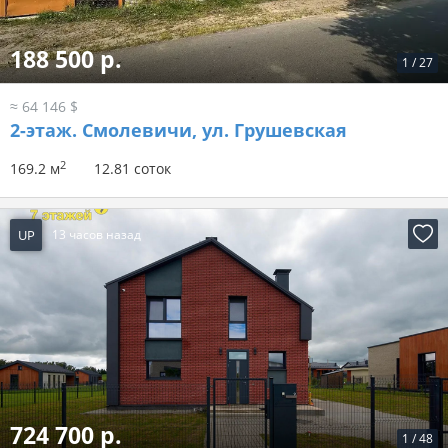
188 500 р.
1
/
27
≈ 64 146 $
2-этаж.
Смолевичи, ул. Грушевская
2
169.2 м
12.81 соток
UP
13 часов назад
724 700 р.
1
/
48