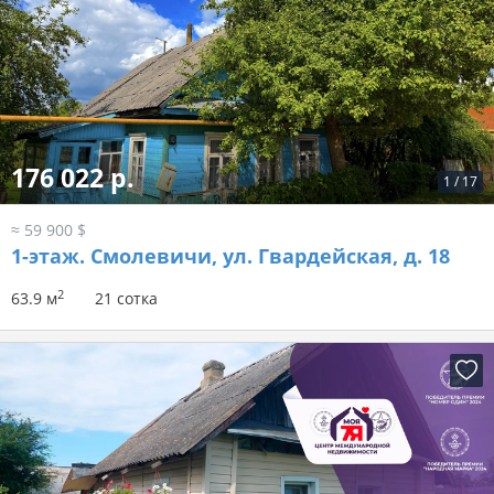
176 022 р.
1
/
17
≈ 59 900 $
1-этаж.
Смолевичи, ул. Гвардейская, д. 18
2
63.9 м
21 сотка