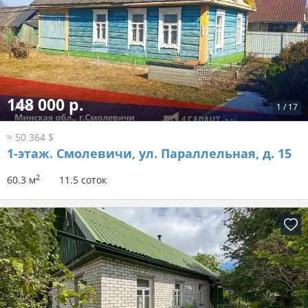
148 000 р.
1
/
17
≈ 50 364 $
1-этаж.
Смолевичи, ул. Параллельная, д. 15
2
60.3 м
11.5 соток