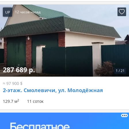
UP
12 часов назад
287 689 р.
1
/
21
≈ 97 900 $
2-этаж.
Смолевичи, ул. Молодёжная
2
129.7 м
11 соток