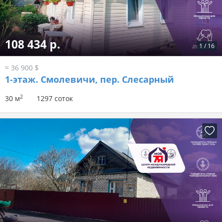
108 434 р.
1
/
16
≈ 36 900 $
1-этаж.
Смолевичи, пер. Слесарный
2
30 м
1297 соток