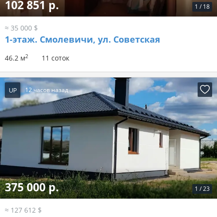
102 851 р.
1
/
18
≈ 35 000 $
1-этаж.
Смолевичи, ул. Советская
2
46.2 м
11 соток
UP
12 часов назад
375 000 р.
1
/
23
≈ 127 612 $