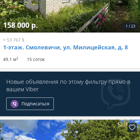
158 000 р.
1
/
23
≈ 53 767 $
1-этаж.
Смолевичи, ул. Милицейская, д. 8
2
49.1 м
15 соток
Новые объявления по этому фильтру прямо в
вашем Viber
Подписаться