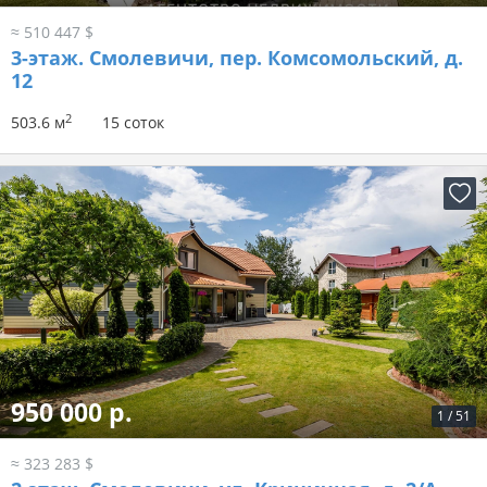
≈ 510 447 $
3-этаж.
Смолевичи, пер. Комсомольский, д.
12
2
503.6 м
15 соток
950 000 р.
1
/
51
≈ 323 283 $