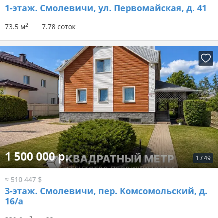
1-этаж.
Смолевичи, ул. Первомайская, д. 41
2
73.5 м
7.78 соток
1 500 000 р.
1
/
49
≈ 510 447 $
3-этаж.
Смолевичи, пер. Комсомольский, д.
16/а