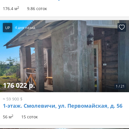
2
176.4 м
9.86 соток
UP
4 дня назад
176 022 р.
1
/
21
≈ 59 900 $
1-этаж.
Смолевичи, ул. Первомайская, д. 56
2
56 м
15 соток