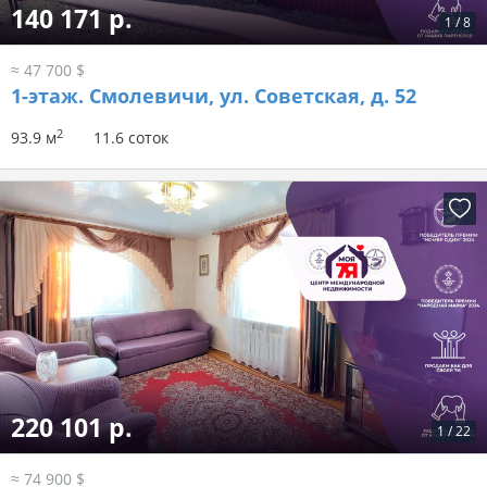
140 171 р.
1
/
8
≈ 47 700 $
1-этаж.
Смолевичи, ул. Советская, д. 52
2
93.9 м
11.6 соток
220 101 р.
1
/
22
≈ 74 900 $