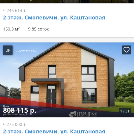
≈ 246 614 $
2-этаж.
Смолевичи, ул. Каштановая
2
150.3 м
9.85 соток
UP
3 дня назад
808 115 р.
1
/
31
≈ 275 000 $
2-этаж.
Смолевичи, ул. Каштановая