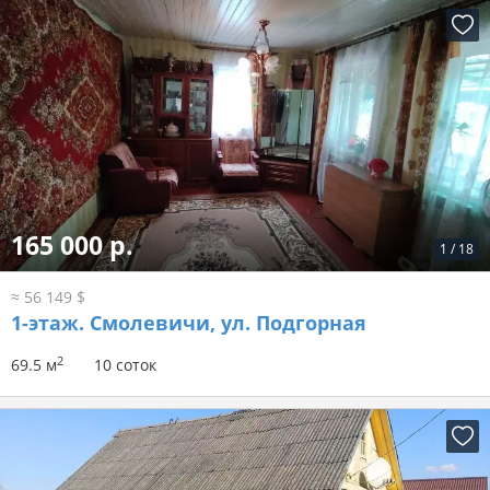
165 000 р.
1
/
18
≈ 56 149 $
1-этаж.
Смолевичи, ул. Подгорная
2
69.5 м
10 соток