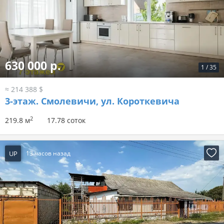
630 000 р.
1
/
35
≈ 214 388 $
3-этаж.
Смолевичи, ул. Короткевича
2
219.8 м
17.78 соток
UP
13 часов назад