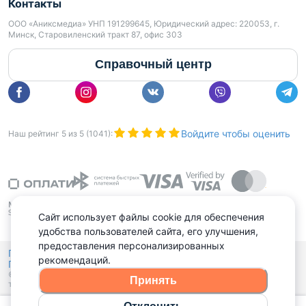
Контакты
ООО «Аниксмедиа» УНП 191299645, Юридический адрес: 220053, г.
Минск, Старовиленский тракт 87, офис 303
Справочный центр
Войдите чтобы оценить
Наш рейтинг
5
из
5
(
1041
):
Сайт использует файлы cookie для обеспечения
удобства пользователей сайта, его улучшения,
предоставления персонализированных
Политика конфиденциальности,
рекомендаций.
Политика обработки файлов куки
Выбор настроек Cookies
и
© 2015 - 2026, Domovita.by. Копирование материалов допускается
Принять
только при наличии активной ссылки.