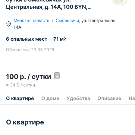
Центральная, д. 14А, 100 BYN,
36405
Минская область
,
г.
Смолевичи
,
ул. Центральная
,
14А
6 спальных мест
71
м
2
Обновлено:
23.03.2026
100
р.
/ сутки
≈
34
$ / сутки.
О квартире
О доме
Удобства
Описание
На
О квартире