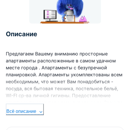
Описание
Предлагаем Вашему вниманию просторные
апартаменты расположенные в самом удачном
месте города . Апартаменты с безупречной
планировкой. Апартаменты укомплектованы всем
необходимым, что может Вам понадобиться -
посуда, вся бытовая техника, постельное бельё,
WI-FI ср-ва личной гигиены. Предоставление
отчетных документов командированным. Звоните
и вы будите пользоваться нашими услугами
Всё описание