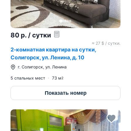
80
р.
/ сутки
≈
27
$ / сутки.
2-комнатная квартира на сутки,
Солигорск, ул. Ленина, д. 10
г.
Солигорск
,
ул. Ленина
5 спальных мест
73
м
2
Показать номер