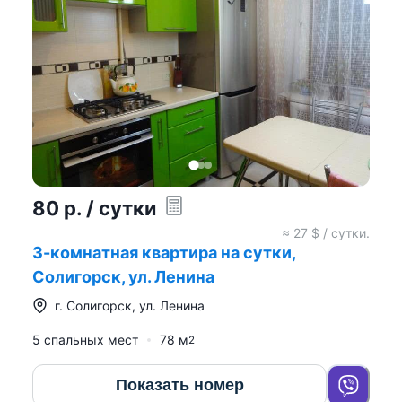
80
р.
/ сутки
≈
27
$ / сутки.
3-комнатная квартира на сутки,
Солигорск, ул. Ленина
г.
Солигорск
,
ул. Ленина
5 спальных мест
78
м
2
Показать номер