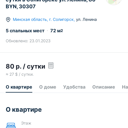
BYN, 30307
Минская область
,
г.
Солигорск
,
ул. Ленина
5 спальных мест
72
м
2
Обновлено:
23.01.2023
80
р.
/ сутки
≈
27
$ / сутки.
О квартире
О доме
Удобства
Описание
На
О квартире
Этаж