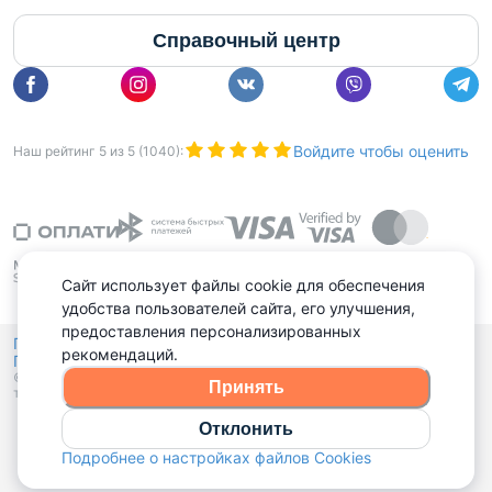
Справочный центр
Войдите чтобы оценить
Наш рейтинг
5
из
5
(
1040
):
Сайт использует файлы cookie для обеспечения
удобства пользователей сайта, его улучшения,
предоставления персонализированных
Политика конфиденциальности,
рекомендаций.
Политика обработки файлов куки
Выбор настроек Cookies
и
© 2015 - 2026, Domovita.by. Копирование материалов допускается
Принять
только при наличии активной ссылки.
Отклонить
Подробнее о настройках файлов Cookies