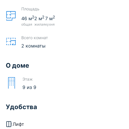
Площадь
2
2
2
46
м
2
м
7
м
общая
жилая
кухня
Всего комнат
2 комнаты
О доме
Этаж
9
из
9
Удобства
Лифт