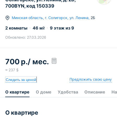
700BYN, код 150339
Минская область
,
г.
Солигорск
,
ул. Ленина
,
2Б
2 комнаты
46
м
9
этаж из
9
2
Обновлено:
27.03.2026
700
р.
/ мес.
≈
237
$
Предложить свою цену
Следить за ценой
О квартире
О доме
Удобства
Описание
На
О квартире