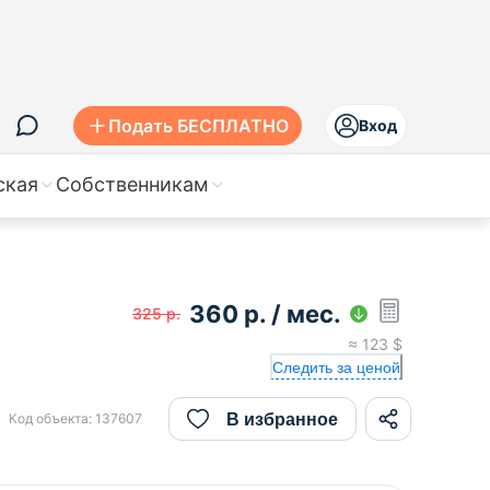
Подать БЕСПЛАТНО
Вход
ская
Собственникам
360
р.
/ мес.
325
р.
≈
123
$
Следить за ценой
В избранное
Код объекта:
137607