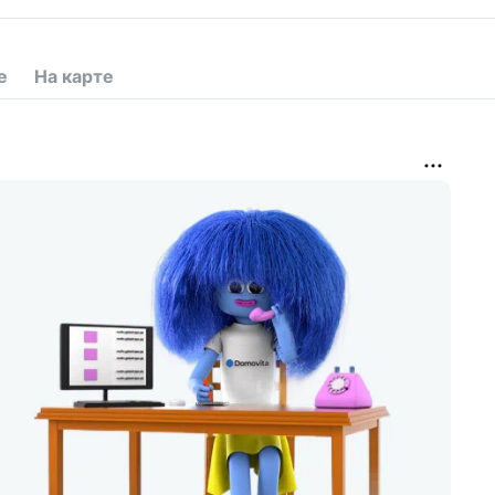
е
На карте