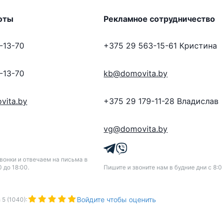
оты
Рекламное сотрудничество
-13-70
+375 29 563-15-61
Кристина
-13-70
kb@domovita.by
vita.by
+375 29 179-11-28
Владислав
vg@domovita.by
онки и отвечаем на письма в
0 до 18:00.
Пишите и звоните нам в будние дни с 8:0
Войдите чтобы оценить
з
5
(
1040
):