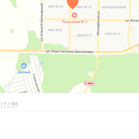
/
7
/
185