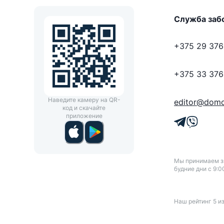
Служба заб
+375 29 376
+375 33 376
Наведите камеру на QR-
editor@domo
код и скачайте
приложение
Мы принимаем зв
будние дни с 9:0
Наш рейтинг
5
и