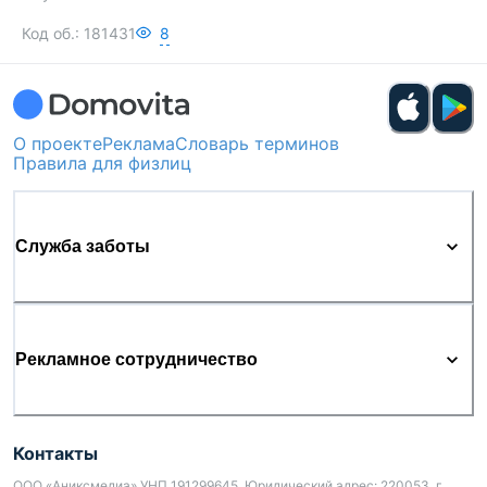
Код об.:
181431
8
О проекте
Реклама
Словарь терминов
Правила для физлиц
Служба заботы
Рекламное сотрудничество
Контакты
ООО «Аниксмедиа» УНП 191299645, Юридический адрес: 220053, г.