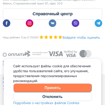
Минск, Старовиленский тракт 87, офис 303
Справочный центр
Войдите чтобы оценить
Наш рейтинг
5
из
5
(
1040
):
Сайт использует файлы cookie для обеспечения
удобства пользователей сайта, его улучшения,
предоставления персонализированных
Политика конфиденциальности,
рекомендаций.
Политика обработки файлов куки
Выбор настроек Cookies
и
© 2015 - 2026, Domovita.by. Копирование материалов допускается
Принять
только при наличии активной ссылки.
Отклонить
Подробнее о настройках файлов Cookies