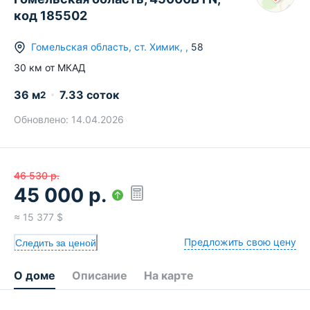
код 185502
Гомельская область
,
ст.
Химик
,
,
58
30
км от МКАД
36
м
7.33 соток
2
Обновлено:
14.04.2026
46 530
р.
45 000
р.
≈
15 377
$
Предложить свою цену
Следить за ценой
О доме
Описание
На карте