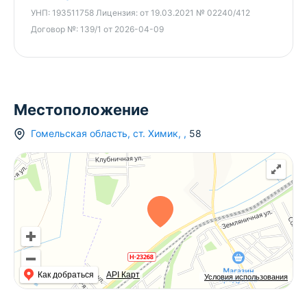
УНП: 193511758
УНП:
193511758
Лицензия:
от 19.03.2021 № 02240/412
Лицензия: 02240/412 от 19.03.2021, Министерство
Договор №:
139/1 от 2026-04-09
юстиции РБ (риэлтерские услуги).
Местоположение
Гомельская область
,
ст.
Химик
,
,
58
Как добраться
API Карт
Условия использования