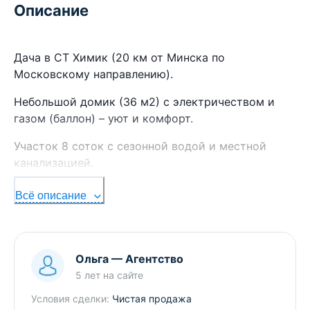
Описание
Дача в СТ Химик (20 км от Минска по
Московскому направлению).
Небольшой домик (36 м2) с электричеством и
газом (баллон) – уют и комфорт.
Участок 8 соток с сезонной водой и местной
канализацией.
Плодовые деревья и ягодные кусты – свой
Всё описание
урожай каждый год!
Легко добраться: электричка до ст. Домашаны + 2
км по хорошей грунтовой дороге.
Ольга
—
Агентство
5 лет
на сайте
Магазины рядом + Е-доставка для вашего
удобства!
Условия сделки:
Чистая продажа