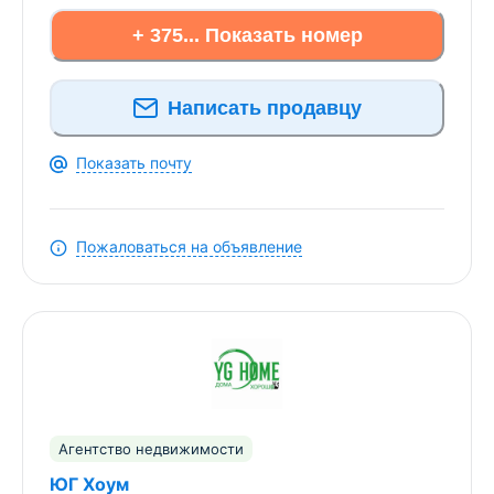
Тишина и спокойствие, хорошие соседи.
+ 375... Показать номер
Здесь вы сможете отдохнуть от городской суеты
и насладиться природой в полной мере!
Написать продавцу
Чистая продажа. Ключи в день сделки.
Показать почту
Поможем в кредитовании и выгодной продаже
Пожаловаться на объявление
вашей недвижимости!
Вы можете позвонить по телефону или написать в
любой удобный мессенджер.
Общество с ограниченной ответственностью «ЮГ
Агентство недвижимости
Хоум»
ЮГ Хоум