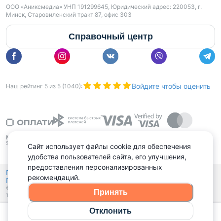
ООО «Аниксмедиа» УНП 191299645, Юридический адрес: 220053, г.
Минск, Старовиленский тракт 87, офис 303
Справочный центр
Войдите чтобы оценить
Наш рейтинг
5
из
5
(
1040
):
Сайт использует файлы cookie для обеспечения
удобства пользователей сайта, его улучшения,
предоставления персонализированных
Политика конфиденциальности,
рекомендаций.
Политика обработки файлов куки
Выбор настроек Cookies
и
© 2015 - 2026, Domovita.by. Копирование материалов допускается
Принять
только при наличии активной ссылки.
Отклонить