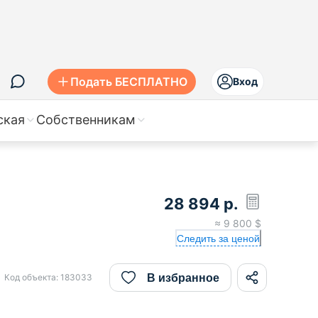
Подать БЕСПЛАТНО
Вход
ская
Собственникам
28 894
р.
≈
9 800
$
Следить за ценой
В избранное
Код объекта:
183033