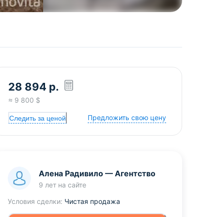
28 894
р.
≈
9 800
$
Предложить свою цену
Следить за ценой
Алена Радивило
—
Агентство
9 лет
на сайте
Условия сделки:
Чистая продажа