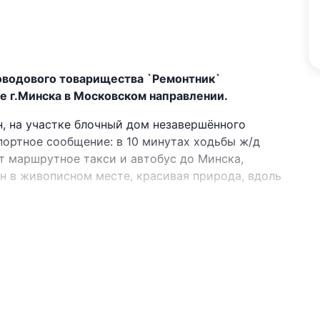
оводового товарищества `Ремонтник`
ье г.Минска в Московском направлении.
н, на участке блочный дом незавершённого
портное сообщение: в 10 минутах ходьбы ж/д
т маршрутное такси и автобус до Минска,
н в живописном месте, красивая природа, вдоль
упки этого участка.