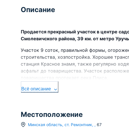
Описание
Продается прекрасный участок в центре сад
Смолевичского района, 39 км. от метро Уруч
Участок 9 соток, правильной формы, огороже
строительства, хозпостройка. Хорошее транс
станция Красное знамя, также регулярно ходя
асфальт до товарищества. Участок расположе
товарищества протекает река Плиса.
Возможен обмен на дом, дачу, квартиру.
Всё описание
Оперативное оформление документов.
Поможем продать вашу недвижимость для пок
Местоположение
Агентство недвижимости
Минская область
,
ст.
Ремонтник
,
,
67