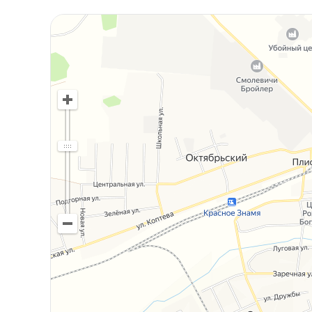
УНП: 193594828 Лицензия: № 02240/430 МЮ РБ,