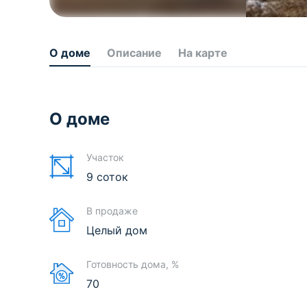
О доме
Описание
На карте
О доме
Участок
9 соток
В продаже
Целый дом
Готовность дома, %
70