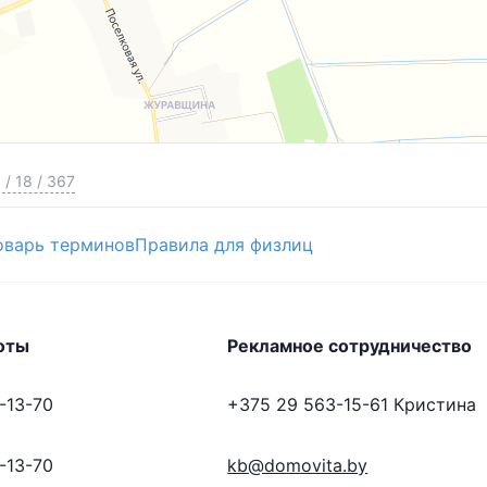
6
/
18
/
367
оварь терминов
Правила для физлиц
оты
Рекламное сотрудничество
-13-70
+375 29 563-15-61
Кристина
-13-70
kb@domovita.by