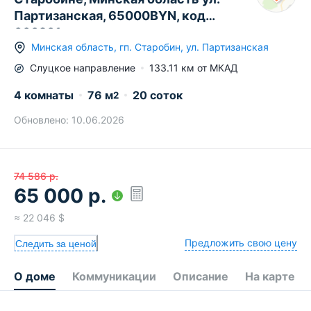
Партизанская, 65000BYN, код
660201
Минская область
,
гп.
Старобин
,
ул. Партизанская
Слуцкое
направление
133.11
км от МКАД
4 комнаты
76
м
20 соток
2
Обновлено:
10.06.2026
74 586
р.
65 000
р.
≈
22 046
$
Предложить свою цену
Следить за ценой
О доме
Коммуникации
Описание
На карте