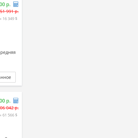
00 р.
51 991 р.
≈ 16 349 $
ередняя
анное
00 р.
06 042 р.
≈ 61 566 $