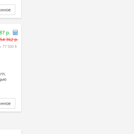
анное
87 р.
54 362 р.
≈ 77 500 $
я
гп.
дью
анное