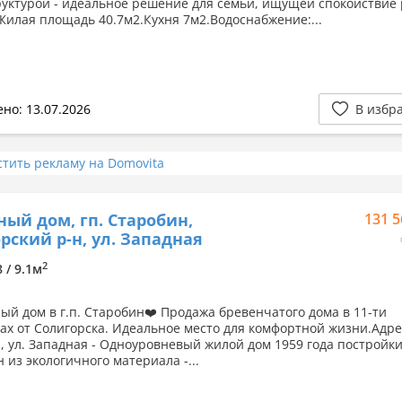
уктурой - идеальное решение для семьи, ищущей спокойствие 
Жилая площадь 40.7м2.Кухня 7м2.Водоснабжение:...
но: 13.07.2026
В избр
стить рекламу на Domovita
ный дом, гп. Старобин,
131 5
рский р-н, ул. Западная
2
8 / 9.1м
ый дом в г.п. Старобин❤️ Продажа бревенчатого дома в 11-ти
ах от Солигорска. Идеальное место для комфортной жизни.Адрес
, ул. Западная - Одноуровневый жилой дом 1959 года постройки
 из экологичного материала -...