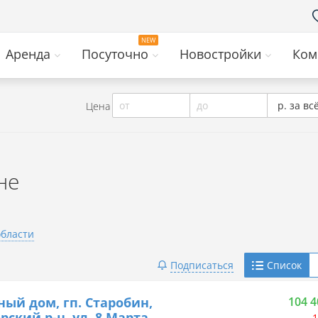
Аренда
Посуточно
Новостройки
Ком
от
до
р. за вс
Цена
не
области
Telegram
Подписаться
Список
Viber
ный дом, гп. Старобин,
104 4
рский р-н, ул. 8 Марта
1