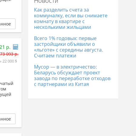
Новости
Дома в Гродно
323 454 р.
Дома в Полоцке
104 839 р.
Как разделить счета за
Дома в Лиде
169 537 р.
коммуналку, если вы снимаете
комнату в квартире с
анное
несколькими жильцами
Всего 1% годовых: первые
застройщики объявили о
21 р.
«льготе» с середины августа.
73 093 р.
Считаем платежи
≈ 22 000 $
Мусор — в электричество:
Беларусь обсуждает проект
завода по переработке отходов
нчатый
с партнерами из Китая
том
щущей
анное