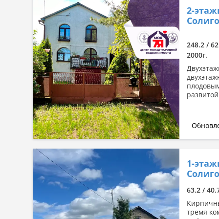
2-этаж
Солиго
248.2 / 62
2000г.
Двухэтаж
двухэтажн
плодовым
развитой 
Обновле
1-этаж
Солиго
63.2 / 40.
Кирпичны
тремя ко