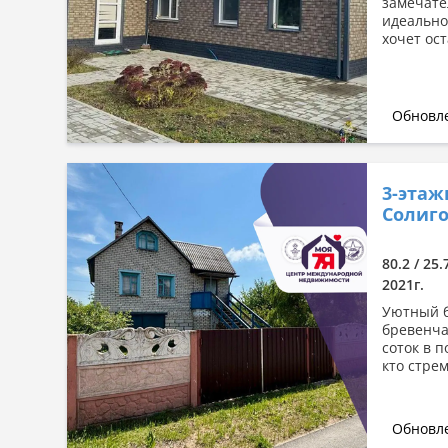
замечате
идеально
хочет ост
Обновле
3-этаж
Солиго
80.2 / 25
2021г.
Уютный б
бревенча
соток в 
кто стрем
Обновле