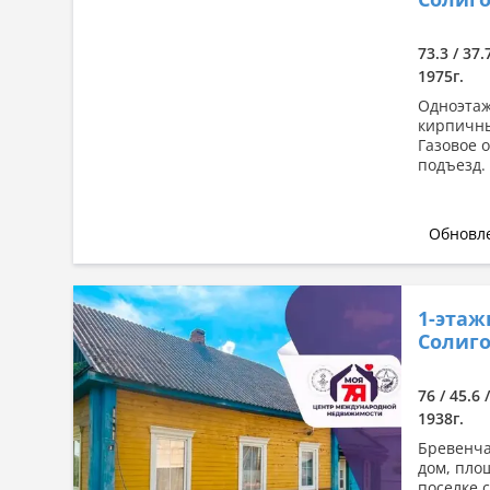
Сначала дорогие
По комнатности: большая →
73.3 / 37.
малая
1975г.
По комнатности: малая →
Одноэтаж
большая
кирпичны
Газовое 
По площади: большая → малая
подъезд. 
По площади: малая → большая
Обновле
1-этаж
Солиго
76 / 45.6 
1938г.
Бревенча
дом, пло
поселке 