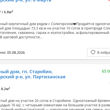
2
7 / 6.8м
ный кирпичный дом рядом с Солигорском❤️Продаётся одноэт
й дом площадью 73,3 кв.м на участке 10 соток в пригороде Сол
отопление, скважина, гараж и хозпостройки, асфальтированный
В шаговой доступности...
но: 05.08.2026
В избр
ный дом, гп. Старобин,
65 0
рский р-н, ул. Партизанская
2
/ 8.2м
тый дом на участке 20 соток в Старобине. Одноэтажный бреве
щадью 76 м2, с четырьмя комнатами на большом участке в раз
с полной инфраструктурой — идеальное решение для семьи, и