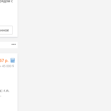
рядом с
анное
67 р.
≈ 45 000 $
: г.п.
.