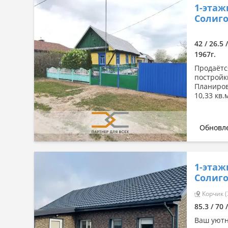
1-этаж
Солиго
42 / 26.5 
1967г.
Продаётс
постройк
Планиров
10,33 кв.
Обновле
1-этаж
Солиго
Корчик (
85.3 / 70 
Ваш уютн