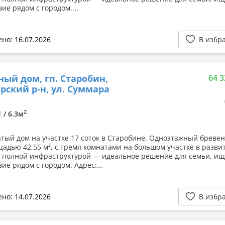
ие рядом с городом....
но: 16.07.2026
В избр
ный дом, гп. Старобин,
64 3
рский р-н, ул. Суммара
2
1 / 6.3м
тый дом на участке 17 соток в Старобине. Одноэтажный бреве
щадью 42,55 м², с тремя комнатами на большом участке в разви
с полной инфраструктурой — идеальное решение для семьи, и
ие рядом с городом. Адрес:...
но: 14.07.2026
В избр