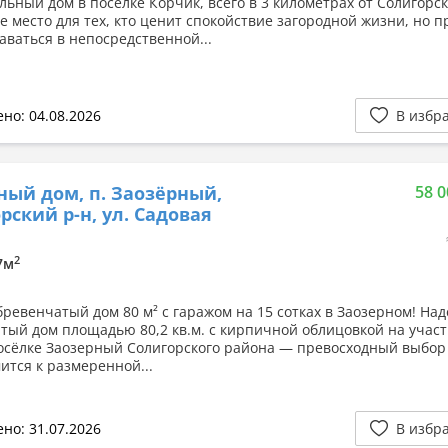
льный дом в поселке Корчик, всего в 3 километрах от Солигорск
е место для тех, кто ценит спокойствие загородной жизни, но п
аваться в непосредственной...
но: 04.08.2026
В избр
ный дом, п. Заозёрный,
58 0
рский р-н, ул. Садовая
2
.7м
ревенчатый дом 80 м² с гаражом на 15 сотках в Заозерном! На
тый дом площадью 80,2 кв.м. с кирпичной облицовкой на участ
посёлке Заозерный Солигорского района — превосходный выбор 
ится к размеренной...
но: 31.07.2026
В избр