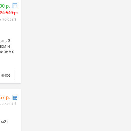
00 р.
24 540 р.
≈ 70 698 $
орный
мом и
айоне с
анное
57 р.
≈ 85 801 $
 м2 с