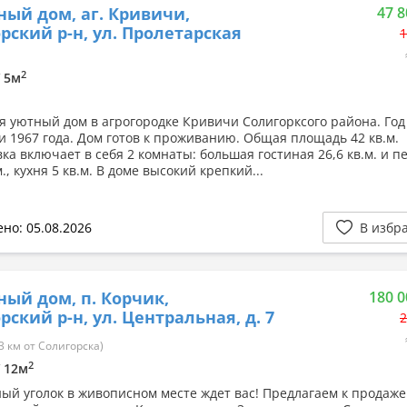
ный дом, аг. Кривичи,
47 8
рский р-н, ул. Пролетарская
1
2
/ 5м
я уютный дом в агрогородке Кривичи Солигорксого района. Год
и 1967 года. Дом готов к проживанию. Общая площадь 42 кв.м.
ка включает в себя 2 комнаты: большая гостиная 26,6 кв.м. и п
м., кухня 5 кв.м. В доме высокий крепкий...
но: 05.08.2026
В избр
ный дом, п. Корчик,
180 0
рский р-н, ул. Центральная, д. 7
2
3 км от Солигорска)
2
/ 12м
ый уголок в живописном месте ждет вас! Предлагаем к продаже