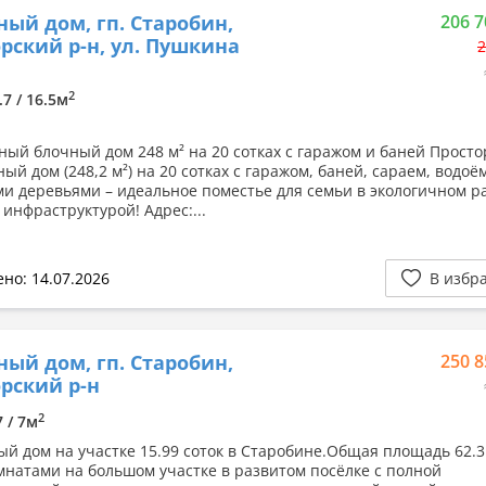
ный дом, гп. Старобин,
206 7
рский р-н, ул. Пушкина
2
2
.7 / 16.5м
ный блочный дом 248 м² на 20 сотках с гаражом и баней Прост
ый дом (248,2 м²) на 20 сотках с гаражом, баней, сараем, водоё
и деревьями – идеальное поместье для семьи в экологичном р
инфраструктурой! Адрес:...
но: 14.07.2026
В избр
ный дом, гп. Старобин,
250 8
рский р-н
2
7 / 7м
й дом на участке 15.99 соток в Старобине.Общая площадь 62.3
мнатами на большом участке в развитом посёлке с полной