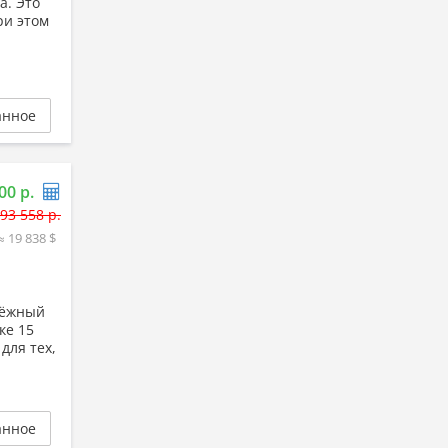
а. Это
ри этом
анное
00 р.
93 558 р.
≈ 19 838 $
дёжный
ке 15
для тех,
анное