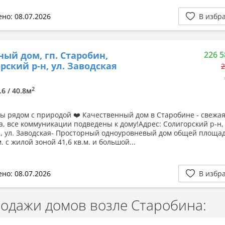
но: 08.07.2026
В избр
ный дом, гп. Старобин,
226 5
рский р-н, ул. Заводская
2
2
.6 / 40.8м
ы рядом с природой ❤️ Качественный дом в Старобине - свежа
а, все коммуникации подведены к дому!Адрес: Солигорский р-н, 
, ул. Заводская- Просторный одноуровневый дом общей площа
м. с жилой зоной 41,6 кв.м. и большой...
но: 08.07.2026
В избр
дажи домов возле Старобина: