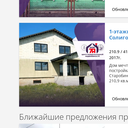
Обновле
1-этаж
Солиго
210.9 / 41
2017г.
Дом мечт
постройк
Старобин
210,9 кв.
Обновле
Ближайшие предложения про