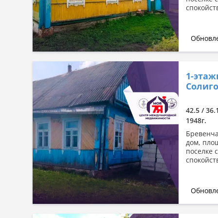
спокойств
Обновле
1-этаж
Солиго
42.5 / 36.
1948г.
Бревенча
дом, пло
поселке 
спокойств
Обновле