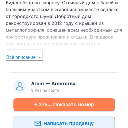
Видеообзор по запросу. Отличный дом с баней и
большим участком в живописном месте вдалеке
от городского шума! Добротный дом
реконструирован в 2012 году с крышей из
металлопрофиля, оснащен всем необходимым для
комфортного проживания и отдыха. В подарок
при продаже предоставляется трактор и
хозяйство ( бараны, индоутки). Отопление в доме
можно наладить с помощью электричества, а
Всё описание
также есть русская печь с лежанкой на кухне и
печь в жилых комнатах. Своя скважина обеспечит
бесперебойное водоснабжение круглый год.
Агент
—
Агентство
Местная канализация. Общая площадь застройки
9 лет
на сайте
составила 69,8 м.кв. На этой площади
расположились 3 комнаты, кухня, ванная комната
+ 375... Показать номер
с с/у, а также просторная прихожая. Дом очень
уютный, теплый и полностью готов к
проживанию. Вы сможете заселиться в него и
Написать продавцу
жить счастливо с первого дня покупки. Кроме