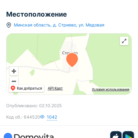
Приватность и чистый воздух вам обеспечены! ️
Данный объект можно приобрести в кредит через
Местоположение
государственные банки. Звоните! Ответим на все
интересующие вопросы. Согласуем время
Минская область
,
д.
Стриево
,
ул. Медовая
просмотра!
Как добраться
API Карт
Условия использования
Опубликовано:
02.10.2025
Код об.:
644520
1042