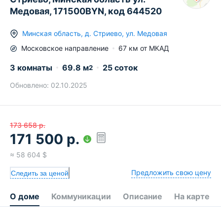
Медовая, 171500BYN, код 644520
Минская область
,
д.
Стриево
,
ул. Медовая
Московское
направление
67
км от МКАД
3 комнаты
69.8
м
25 соток
2
Обновлено:
02.10.2025
173 658
р.
171 500
р.
≈
58 604
$
Предложить свою цену
Следить за ценой
О доме
Коммуникации
Описание
На карте