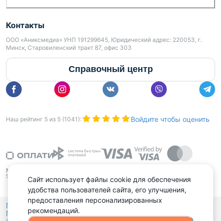
Контакты
ООО «Аниксмедиа» УНП 191299645, Юридический адрес: 220053, г.
Минск, Старовиленский тракт 87, офис 303
Справочный центр
Войдите чтобы оценить
Наш рейтинг
5
из
5
(
1041
):
Сайт использует файлы cookie для обеспечения
удобства пользователей сайта, его улучшения,
предоставления персонализированных
Политика конфиденциальности,
рекомендаций.
Политика обработки файлов куки
Выбор настроек Cookies
и
© 2015 - 2026, Domovita.by. Копирование материалов допускается