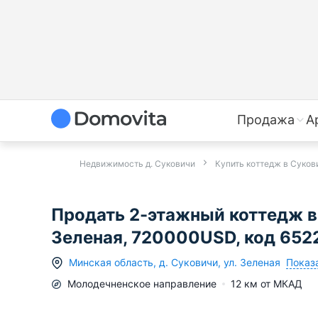
Продажа
А
Недвижимость д. Суковичи
Купить коттедж в Суков
Продать 2-этажный коттедж в 
Зеленая, 720000USD, код 652
Показа
Минская область
,
д.
Суковичи
,
ул. Зеленая
Молодечненское
направление
12
км от МКАД