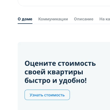
О доме
Коммуникации
Описание
На к