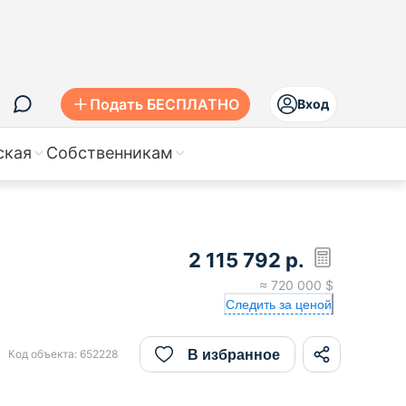
Подать БЕСПЛАТНО
Вход
ская
Собственникам
2 115 792
р.
≈
720 000
$
Следить за ценой
В избранное
Код объекта:
652228