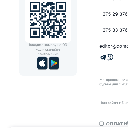
+375 29 376
+375 33 376
Наведите камеру на QR-
editor@domo
код и скачайте
приложение
Мы принимаем зв
будние дни с 9:0
Наш рейтинг
5
и