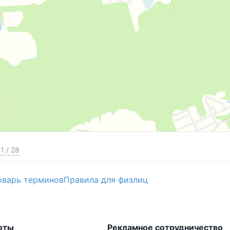
1
/
28
оварь терминов
Правила для физлиц
оты
Рекламное сотрудничество