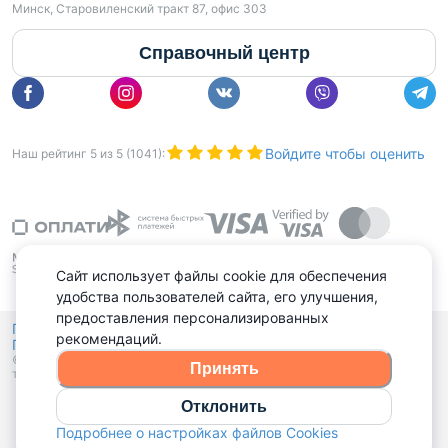
Минск, Старовиленский тракт 87, офис 303
Справочный центр
Войдите чтобы оценить
Наш рейтинг
5
из
5
(
1041
):
Сайт использует файлы cookie для обеспечения
удобства пользователей сайта, его улучшения,
предоставления персонализированных
Политика конфиденциальности,
рекомендаций.
Политика обработки файлов куки
Выбор настроек Cookies
и
© 2015 - 2026, Domovita.by. Копирование материалов допускается
Принять
только при наличии активной ссылки.
Отклонить
Подробнее о настройках файлов Cookies