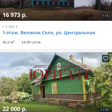
16 973 р.
1
/
4
≈ 5 800 $
1-этаж.
Великое Село, ул. Центральная
2
45.6 м
24.99 соток
22 000 р.
1
/
10