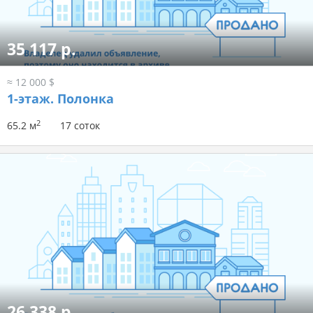
35 117 р.
≈ 12 000 $
1-этаж.
Полонка
2
65.2 м
17 соток
26 338 р.