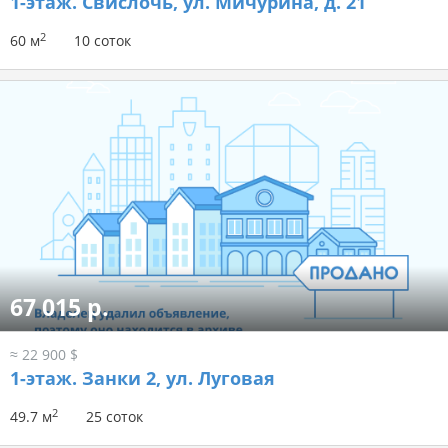
1-этаж.
Свислочь, ул. Мичурина, д. 21
2
60 м
10 соток
67 015 р.
≈ 22 900 $
1-этаж.
Занки 2, ул. Луговая
2
49.7 м
25 соток