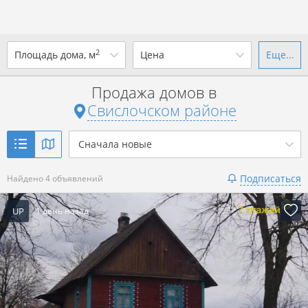
2
Площадь дома, м
Цена
Еще...
Ваш город -
district Свислочский
район
?
Продажа домов в
от
до
от
до
Свислочском районе
Да
Выбрать город
р. за всё
Сначала новые
Показать 4 объявления
Подписаться
Найдено 4 объявлений
Показать 4 объявления
UP
1 день назад