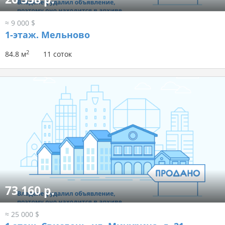
≈ 9 000 $
1-этаж.
Мельново
2
84.8 м
11 соток
73 160 р.
≈ 25 000 $