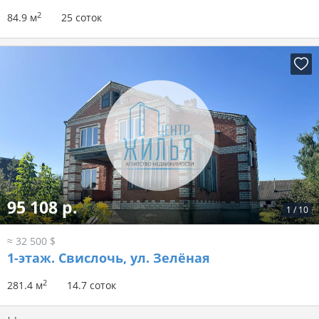
2
84.9 м
25 соток
95 108 р.
1
/
10
≈ 32 500 $
1-этаж.
Свислочь, ул. Зелёная
2
281.4 м
14.7 соток