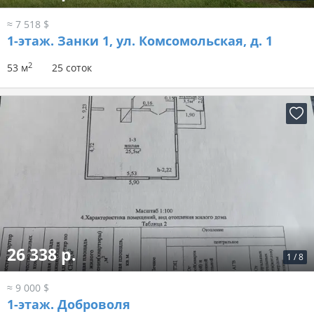
≈ 7 518 $
1-этаж.
Занки 1, ул. Комсомольская, д. 1
2
53 м
25 соток
26 338 р.
1
/
8
≈ 9 000 $
1-этаж.
Доброволя