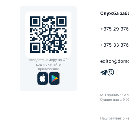
Служба заб
+375 29 376
+375 33 376
Наведите камеру на QR-
editor@domo
код и скачайте
приложение
Мы принимаем зв
будние дни с 9:0
Наш рейтинг
5
и