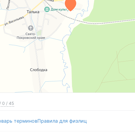
/
0
/
45
оварь терминов
Правила для физлиц