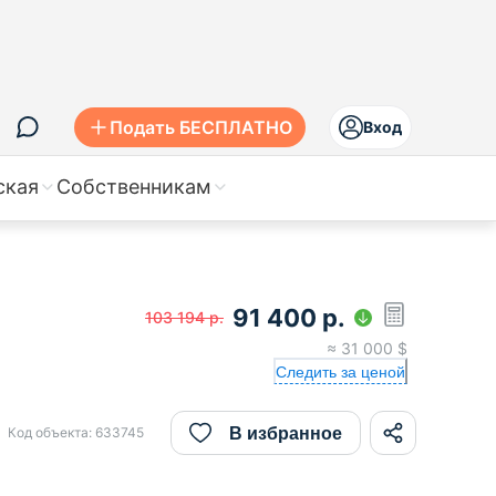
Подать БЕСПЛАТНО
Вход
ская
Собственникам
91 400
р.
103 194
р.
≈
31 000
$
Следить за ценой
В избранное
Код объекта:
633745