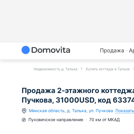
Продажа
А
Недвижимость д. Талька
Купить коттедж в Тальке
Продажа 2-этажного коттеджа 
Пучкова, 31000USD, код 6337
Показать
Минская область
,
д.
Талька
,
ул. Пучкова
Пуховичское
направление
70
км от МКАД