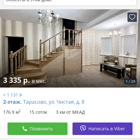
3 335 р.
в мес.
1
/
29
≈ 1 131 $
2-этаж.
Тарасово, ул. Чистая, д. 8
2
176.9 м
15 соток
3 км от МКАД
Позвонить
Написать в Viber