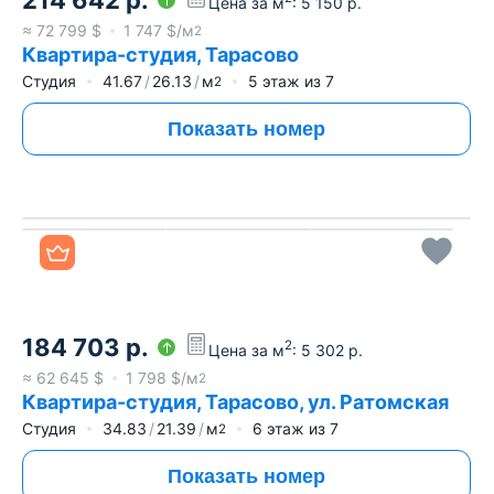
214 642
р.
Цена за м
:
5 150
р.
≈
72 799
$
1 747
$/м
2
Квартира-студия, Тарасово
Студия
41.67
26.13
м
5
этаж из
7
2
Показать номер
Все фото
184 703
р.
2
Цена за м
:
5 302
р.
≈
62 645
$
1 798
$/м
2
Квартира-студия, Тарасово, ул. Ратомская
Студия
34.83
21.39
м
6
этаж из
7
2
Показать номер