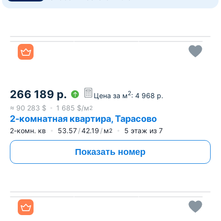
Все фото
266 189
р.
2
Цена за м
:
4 968
р.
≈
90 283
$
1 685
$/м
2
2-комнатная квартира, Тарасово
2-комн. кв
53.57
42.19
м
5
этаж из
7
2
Показать номер
Все фото