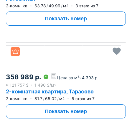
2-комн. кв
63.78
49.99
м
3
этаж из
7
2
Показать номер
Все фото
358 989
р.
2
Цена за м
:
4 393
р.
≈
121 757
$
1 490
$/м
2
2-комнатная квартира, Тарасово
2-комн. кв
81.7
65.02
м
5
этаж из
7
2
Показать номер