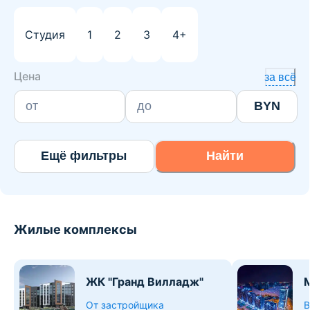
Студия
1
2
3
4+
Цена
за всё
BYN
Ещё фильтры
Найти
Жилые комплексы
ЖК "Гранд Вилладж"
M
От застройщика
В