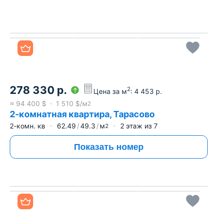
Все фото
278 330
р.
2
Цена за м
:
4 453
р.
≈
94 400
$
1 510
$/м
2
2-комнатная квартира, Тарасово
2-комн. кв
62.49
49.3
м
2
этаж из
7
2
Показать номер
Все фото