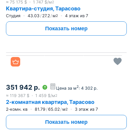
≈
75 175
$
1 747
$/м
2
Квартира-студия, Тарасово
Студия
43.03
27.2
м
4
этаж из
7
2
Показать номер
Все фото
351 942
р.
2
Цена за м
:
4 302
р.
≈
119 367
$
1 459
$/м
2
2-комнатная квартира, Тарасово
2-комн. кв
81.79
65.02
м
3
этаж из
7
2
Показать номер