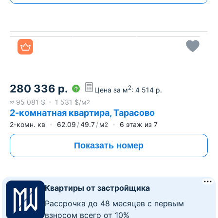
Все фото
280 336
р.
2
Цена за м
:
4 514
р.
≈
95 081
$
1 531
$/м
2
2-комнатная квартира, Тарасово
2-комн. кв
62.09
49.7
м
6
этаж из
7
2
Показать номер
Квартиры от застройщика
Рассрочка до 48 месяцев с первым
взносом всего от 10%