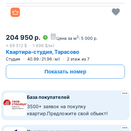
Все фото
204 950
р.
2
Цена за м
:
5 000
р.
≈
69 512
$
1 696
$/м
2
Квартира-студия, Тарасово
Студия
40.99
21.96
м
2
этаж из
7
2
Показать номер
База покупателей
3500+ заявок на покупку
квартир.Предложите свой объект!