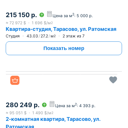
215 150
р.
2
Цена за м
:
5 000
р.
≈
72 972
$
1 696
$/м
2
Квартира-студия, Тарасово, ул. Ратомская
Студия
43.03
27.2
м
2
этаж из
7
2
Показать номер
Все фото
280 249
р.
2
Цена за м
:
4 393
р.
≈
95 051
$
1 490
$/м
2
2-комнатная квартира, Тарасово, ул.
Ратомская