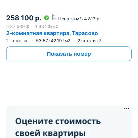
258 100
р.
2
Цена за м
:
4 817
р.
≈
87 539
$
1 634
$/м
2
2-комнатная квартира, Тарасово
2-комн. кв
53.57
42.19
м
2
этаж из
7
2
Показать номер