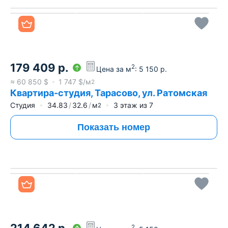
Все фото
179 409
р.
2
Цена за м
:
5 150
р.
≈
60 850
$
1 747
$/м
2
Квартира-студия, Тарасово, ул. Ратомская
Студия
34.83
32.6
м
3
этаж из
7
2
Показать номер
Все фото
2