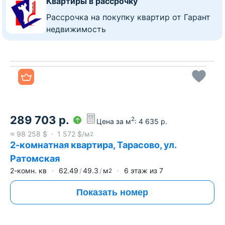
Квартиры в рассрочку
Рассрочка на покупку квартир от Гарант
недвижимость
Все фото
289 703
р.
2
Цена за м
:
4 635
р.
≈
98 258
$
1 572
$/м
2
2-комнатная квартира, Тарасово, ул.
Ратомская
2-комн. кв
62.49
49.3
м
6
этаж из
7
2
Показать номер