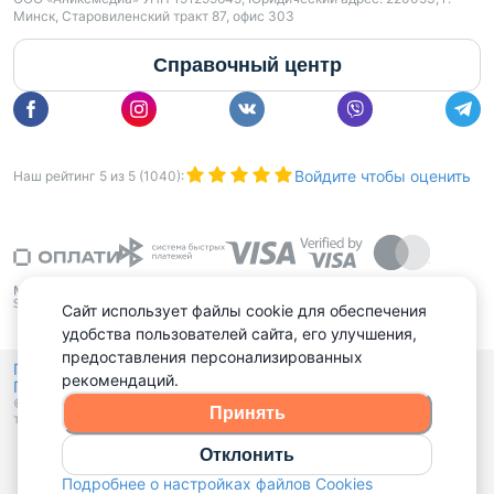
Минск, Старовиленский тракт 87, офис 303
Справочный центр
Войдите чтобы оценить
Наш рейтинг
5
из
5
(
1040
):
Сайт использует файлы cookie для обеспечения
удобства пользователей сайта, его улучшения,
предоставления персонализированных
Политика конфиденциальности,
рекомендаций.
Политика обработки файлов куки
Выбор настроек Cookies
и
© 2015 - 2026, Domovita.by. Копирование материалов допускается
Принять
только при наличии активной ссылки.
Отклонить
Подробнее о настройках файлов Cookies