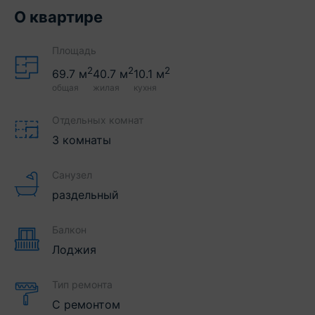
О квартире
Площадь
2
2
2
69.7
м
40.7
м
10.1
м
общая
жилая
кухня
Отдельных комнат
3 комнаты
Санузел
раздельный
Балкон
Лоджия
Тип ремонта
С ремонтом