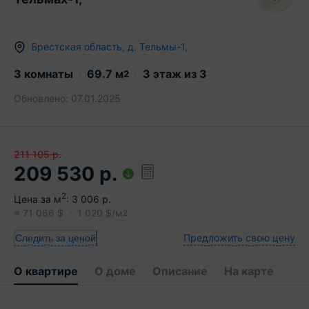
Брестская область
,
д.
Тельмы-1
,
3 комнаты
69.7
м
3
этаж из
3
2
Обновлено:
07.01.2025
211 105
р.
209 530
р.
2
Цена за м
:
3 006
р.
≈
71 066
$
1 020
$/м
2
Предложить свою цену
Следить за ценой
О квартире
О доме
Описание
На карте