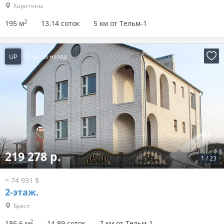
Харитоны
2
195 м
13.14 соток
5 км от Тельм-1
UP
6 часов назад
219 278 р.
1
/
23
≈ 74 931 $
2-этаж.
Брест
2
186.6 м
14.89 соток
7 км от Тельм-1