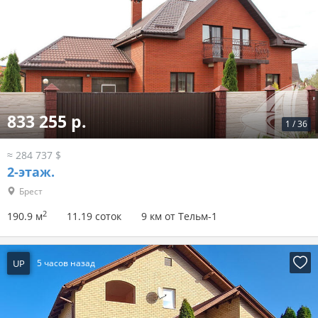
833 255 р.
1
/
36
≈ 284 737 $
2-этаж.
Брест
2
190.9 м
11.19 соток
9 км от Тельм-1
UP
5 часов назад