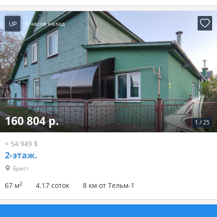
UP
6 часов назад
160 804 р.
1
/
25
≈ 54 949 $
2-этаж.
Брест
2
67 м
4.17 соток
8 км от Тельм-1