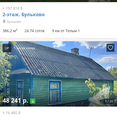
≈ 197 818 $
2-этаж.
Бульково
Бульково
2
386.2 м
24.74 соток
9 км от Тельм-1
UP
5 часов назад
48 241 р.
1
/
20
≈ 16 485 $