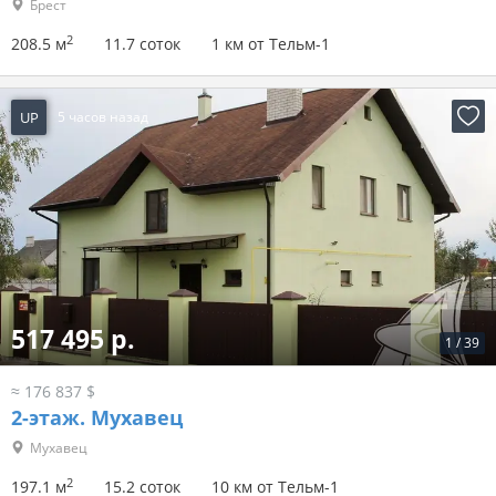
Брест
2
208.5 м
11.7 соток
1 км от Тельм-1
UP
5 часов назад
517 495 р.
1
/
39
≈ 176 837 $
2-этаж.
Мухавец
Мухавец
2
197.1 м
15.2 соток
10 км от Тельм-1