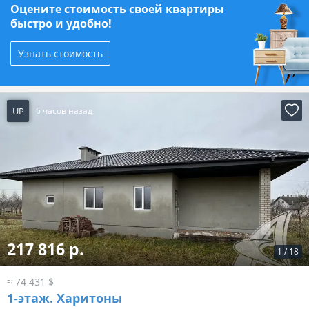
Оцените стоимость своей квартиры
быстро и удобно!
Узнать стоимость
UP
6 часов назад
217 816 р.
1
/
18
≈ 74 431 $
1-этаж.
Харитоны