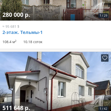
280 000 р.
1
/
29
≈ 95 681 $
2-этаж.
Тельмы-1
2
108.4 м
10.18 соток
511 648 р.
1
/
42