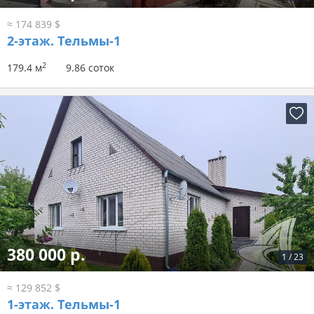
≈ 174 839 $
2-этаж.
Тельмы-1
2
179.4 м
9.86 соток
380 000 р.
1
/
23
≈ 129 852 $
1-этаж.
Тельмы-1