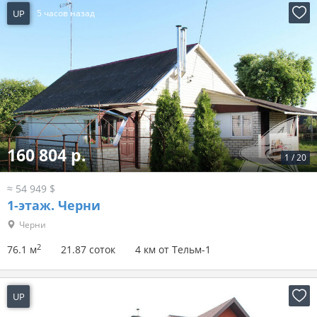
UP
5 часов назад
160 804 р.
1
/
20
≈ 54 949 $
1-этаж.
Черни
Черни
2
76.1 м
21.87 соток
4 км от Тельм-1
UP
5 часов назад