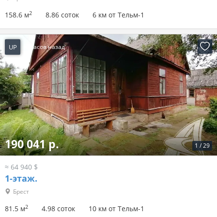
2
158.6 м
8.86 соток
6 км от Тельм-1
UP
6 часов назад
190 041 р.
1
/
29
≈ 64 940 $
1-этаж.
Брест
2
81.5 м
4.98 соток
10 км от Тельм-1