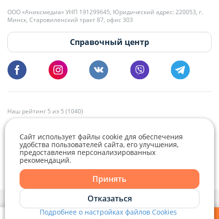
+375 29 179-11-28 Владислав Гладченко
ООО «Аниксмедиа» УНП 191299645, Юридический адрес: 220053, г.
Мы принимаем звонки и отвечаем на письма в будние дни с 9:00 до
Минск, Старовиленский тракт 87, офис 303
18:00.
vg@domovita.by
Справочный центр
Пишите и звоните нам в будние дни с 8:00 до 20:00.
Наш рейтинг 5 из 5 (1040)
Сайт использует файлы cookie для обеспечения
удобства пользователей сайта, его улучшения,
предоставления персонализированных
рекомендаций.
Telegram
Viber
Принять
Telegram
Отказаться
Политика конфиденциальности,
Политика обработки файлов cookie
и
Выбор настроек Cookie
Подробнее о настройках файлов Cookies
Viber