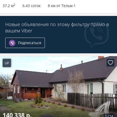
2
37.2 м
6.43 соток
8 км от Тельм-1
Новые объявления по этому фильтру прямо в
вашем Viber
Подписаться
UP
5 часов назад
140 338 р.
1
/
14