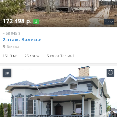
172 498 р.
1
/
22
≈ 58 945 $
2-этаж.
Залесье
Залесье
2
151.3 м
25 соток
5 км от Тельм-1
UP
5 часов назад