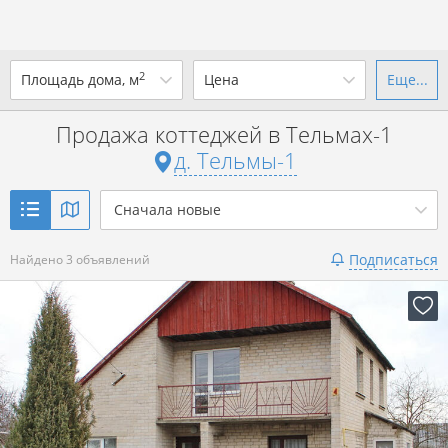
2
Площадь дома, м
Цена
Еще...
Ваш город -
д. Тельмы-1
?
Продажа коттеджей в Тельмах-1
от
до
от
до
д. Тельмы-1
Да
Выбрать город
р. за всё
Сначала новые
Показать 3 объявления
Подписаться
Найдено 3 объявлений
Показать 3 объявления