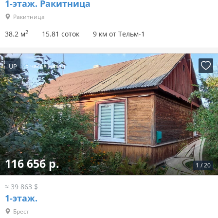
1-этаж.
Ракитница
Ракитница
2
38.2 м
15.81 соток
9 км от Тельм-1
UP
5 часов назад
116 656 р.
1
/
20
≈ 39 863 $
1-этаж.
Брест