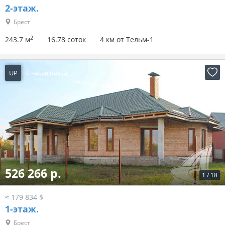
2-этаж.
Брест
2
243.7 м
16.78 соток
4 км от Тельм-1
UP
6 часов назад
526 266 р.
1
/
18
≈ 179 834 $
1-этаж.
Брест