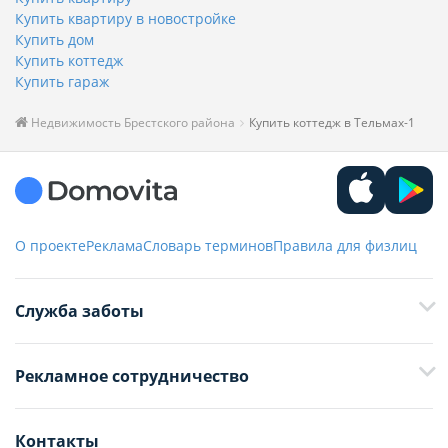
Купить квартиру в новостройке
Купить дом
Купить коттедж
Купить гараж
Недвижимость Брестского района
Купить коттедж в Тельмах-1
О проекте
Реклама
Словарь терминов
Правила для физлиц
Служба заботы
+375 29 376-13-70
Рекламное сотрудничество
+375 33 376-13-70
editor@domovita.by
+375 29 563-15-61 Кристина Филюта
Контакты
kb@domovita.by