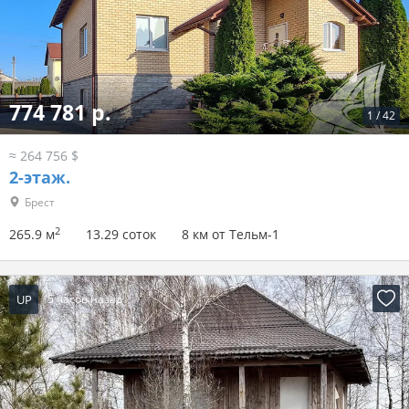
774 781 р.
1
/
42
≈ 264 756 $
2-этаж.
Брест
2
265.9 м
13.29 соток
8 км от Тельм-1
UP
5 часов назад