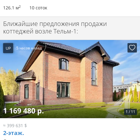
2
126.1 м
10 соток
Ближайшие предложения продажи
коттеджей возле Тельм-1:
UP
5 часов назад
1 169 480 р.
1
/
11
≈ 399 631 $
2-этаж.