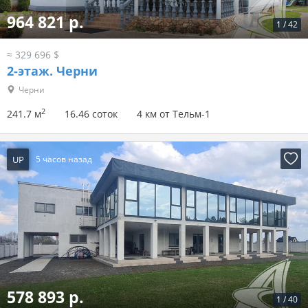
964 821 р.
1
/
42
≈ 329 696 $
2-этаж.
Черни
Черни
2
241.7 м
16.46 соток
4 км от Тельм-1
UP
5 часов назад
578 893 р.
1
/
40