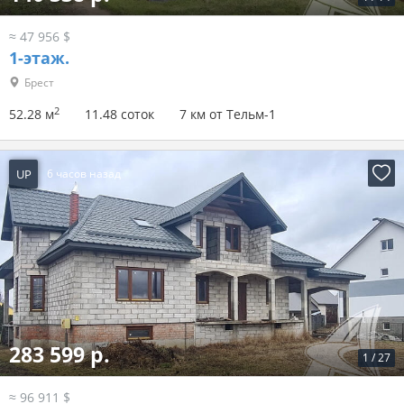
≈ 47 956 $
1-этаж.
Брест
2
52.28 м
11.48 соток
7 км от Тельм-1
UP
6 часов назад
283 599 р.
1
/
27
≈ 96 911 $