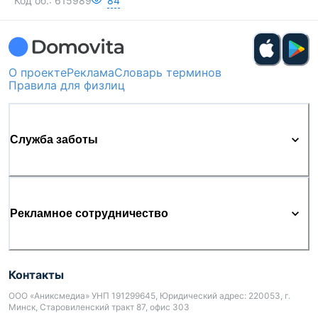
Код об.:
615989
84
О проекте
Реклама
Словарь терминов
Правила для физлиц
Служба заботы
Рекламное сотрудничество
Контакты
ООО «Аниксмедиа» УНП 191299645, Юридический адрес: 220053, г.
Минск, Старовиленский тракт 87, офис 303