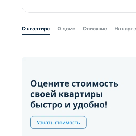
О квартире
О доме
Описание
На карт