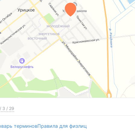
/
3
/
29
оварь терминов
Правила для физлиц