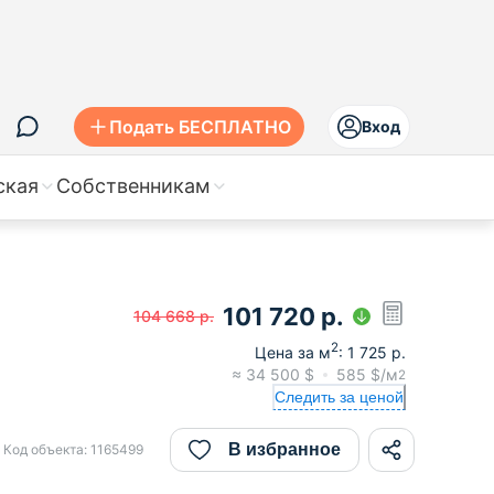
Подать БЕСПЛАТНО
Вход
ская
Собственникам
101 720
р.
104 668
р.
2
Цена за м
:
1 725
р.
≈
34 500
$
585
$/м
2
Следить за ценой
В избранное
Код объекта:
1165499