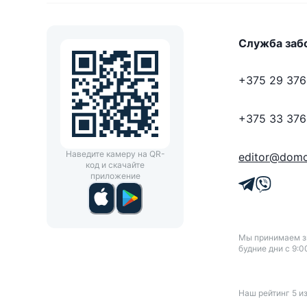
Служба заб
+375 29 376
+375 33 376
Наведите камеру на QR-
editor@domo
код и скачайте
приложение
Мы принимаем зв
будние дни с 9:0
Наш рейтинг
5
и