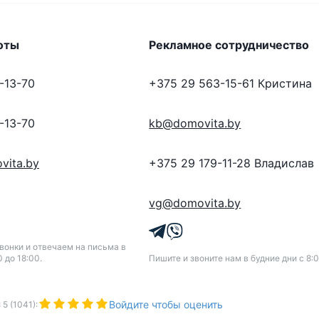
оты
Рекламное сотрудничество
-13-70
+375 29 563-15-61
Кристина
-13-70
kb@domovita.by
vita.by
+375 29 179-11-28
Владислав
vg@domovita.by
онки и отвечаем на письма в
0 до 18:00.
Пишите и звоните нам в будние дни с 8:0
Войдите чтобы оценить
з
5
(
1041
):