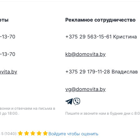
оты
Рекламное сотрудничество
-13-70
+375 29 563-15-61
Кристина
-13-70
kb@domovita.by
vita.by
+375 29 179-11-28
Владислав
vg@domovita.by
онки и отвечаем на письма в
0 до 18:00.
Пишите и звоните нам в будние дни с 8:0
Войдите чтобы оценить
з
5
(
1040
):