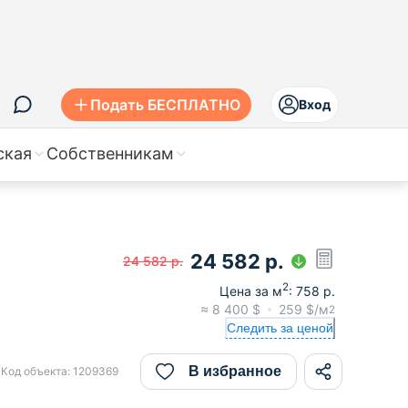
Подать БЕСПЛАТНО
Вход
ская
Собственникам
24 582
р.
24 582
р.
2
Цена за м
:
758
р.
≈
8 400
$
259
$/м
2
Следить за ценой
В избранное
Код объекта:
1209369