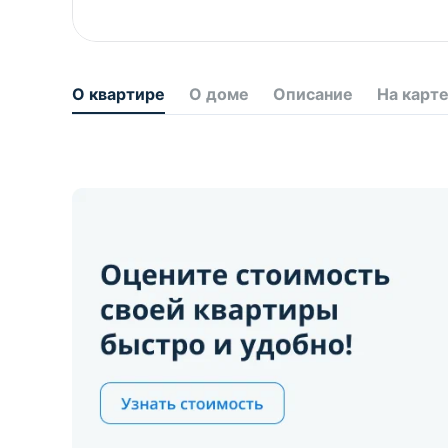
О квартире
О доме
Описание
На карт