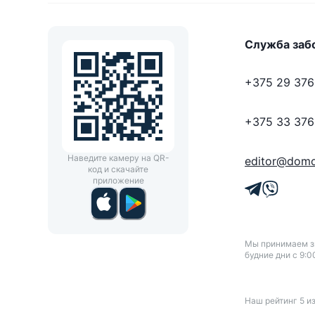
Служба заб
+375 29 376
+375 33 376
Наведите камеру на QR-
editor@domo
код и скачайте
приложение
Мы принимаем зв
будние дни с 9:0
Наш рейтинг
5
и