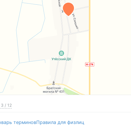
3
/
12
оварь терминов
Правила для физлиц