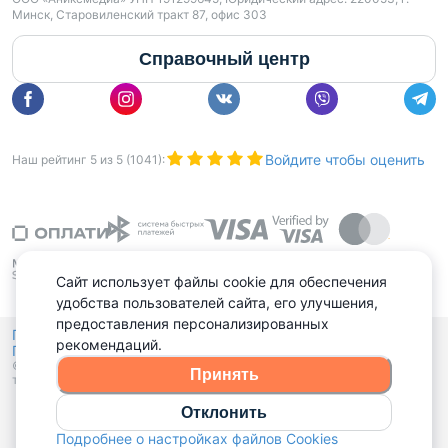
Минск, Старовиленский тракт 87, офис 303
Справочный центр
Войдите чтобы оценить
Наш рейтинг
5
из
5
(
1041
):
Сайт использует файлы cookie для обеспечения
удобства пользователей сайта, его улучшения,
предоставления персонализированных
Политика конфиденциальности,
рекомендаций.
Политика обработки файлов куки
Выбор настроек Cookies
и
© 2015 - 2026, Domovita.by. Копирование материалов допускается
Принять
только при наличии активной ссылки.
Отклонить
Подробнее о настройках файлов Cookies