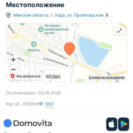
Местоположение
Минская область
,
г.
Узда
,
ул. Пролетарская
,
9
Как добраться
API Карт
Условия использования
Опубликовано:
04.06.2026
Код об.:
659899
593