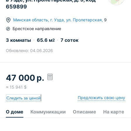
659899
Минская область
,
г.
Узда
,
ул. Пролетарская
,
9
Брестское
направление
3 комнаты
65.6
м
7 соток
2
Обновлено:
04.06.2026
47 000
р.
≈
15 941
$
Предложить свою цену
Следить за ценой
О доме
Коммуникации
Описание
На карте