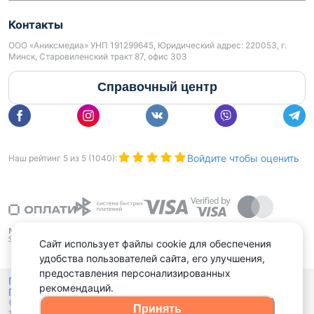
Контакты
ООО «Аниксмедиа» УНП 191299645, Юридический адрес: 220053, г.
Минск, Старовиленский тракт 87, офис 303
Справочный центр
Войдите чтобы оценить
Наш рейтинг
5
из
5
(
1040
):
Сайт использует файлы cookie для обеспечения
удобства пользователей сайта, его улучшения,
предоставления персонализированных
Политика конфиденциальности,
рекомендаций.
Политика обработки файлов куки
Выбор настроек Cookies
и
© 2015 - 2026, Domovita.by. Копирование материалов допускается
Принять
только при наличии активной ссылки.