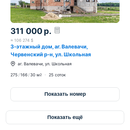
311 000
р.
≈
106 274
$
3-этажный дом, аг. Валевачи,
Червенский р-н, ул. Школьная
аг.
Валевачи
,
ул. Школьная
275
166
30
м
25 соток
2
Показать номер
Показать ещё