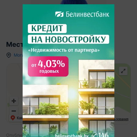
Местоположение
Могилевская область
,
д.
Верейцы
,
ул. Озёрная
Как добраться
API Карт
Условия использования
Опубликовано:
01.08.2022