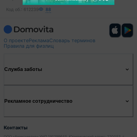
Код об.:
612239
88
О проекте
Реклама
Словарь терминов
Правила для физлиц
Служба заботы
Рекламное сотрудничество
Контакты
ООО «Аниксмедиа» УНП 191299645, Юридический адрес: 220053, г.