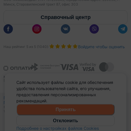
Минск, Старовиленский тракт 87, офис 303
Справочный центр
Войдите чтобы оценить
Наш рейтинг
5
из
5
(
1040
):
Сайт использует файлы cookie для обеспечения
удобства пользователей сайта, его улучшения,
предоставления персонализированных
Политика конфиденциальности,
рекомендаций.
Политика обработки файлов куки
Выбор настроек Cookies
и
© 2015 - 2026, Domovita.by. Копирование материалов допускается
Принять
только при наличии активной ссылки.
Отклонить
Подробнее о настройках файлов Cookies