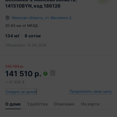
141510BYN, код 186126
Минская область
,
ст.
Веснянка-2
,
20.64
км от МКАД
134
м
8 соток
2
Обновлено:
10.06.2026
132 183
р.
141 510
р.
≈
47 996
$
Предложить свою цену
Следить за ценой
О доме
Удобства
Описание
На карте