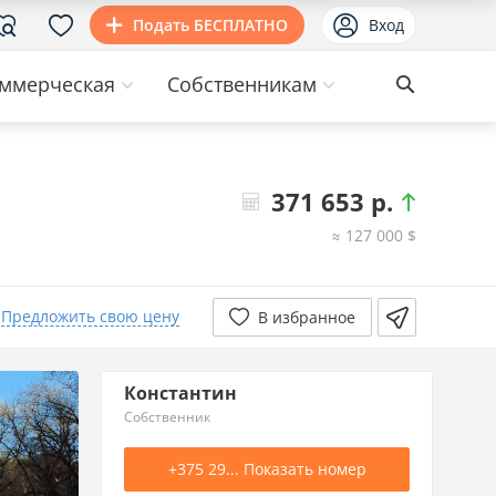
Подать БЕСПЛАТНО
Вход
ммерческая
Собственникам
371 653 р.
≈ 127 000 $
14.02.2026
371 653р.
+20 485р.
Предложить свою цену
В избранное
2.11.2025
351 168р.
Константин
Собственник
+375 29... Показать номер