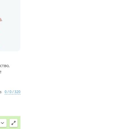
ство,
е
0 / 0 / 320