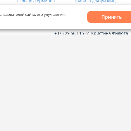
Словарь терминов
Правила для физлиц
ользователей сайта, его улучшения,
Принять
Рекламное сотрудничество
+375 29 563-15-61 Кристина Филюта
kb@domovita.by
+375 29 179-11-28 Владислав Гладчен
vg@domovita.by
твечаем на
до 18:00.
Пишите и звоните нам в будние дни с
8:00 до 20:00.
лов cookie
и
Выбор настроек Cookie