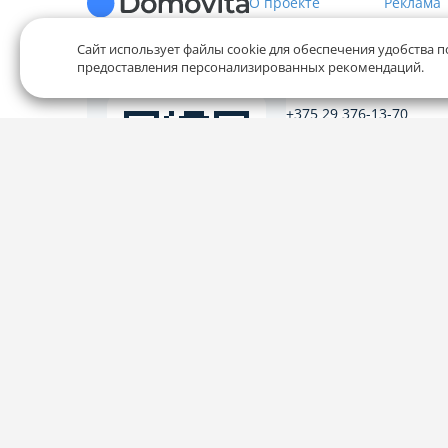
О проекте
Реклама
Сайт использует файлы cookie для обеспечения удобства п
предоставления персонализированных рекомендаций.
Служба заботы
+375 29 376-13-70
+375 33 376-13-70
editor@domovita.by
Мы принимаем звонки и о
письма в будние дни с 9:00 
Наведите камеру на
QR-код и скачайте
приложение
Наш рейтинг 5 из 5 (1040)
Политика конфиденциальности,
Политика обработки фай