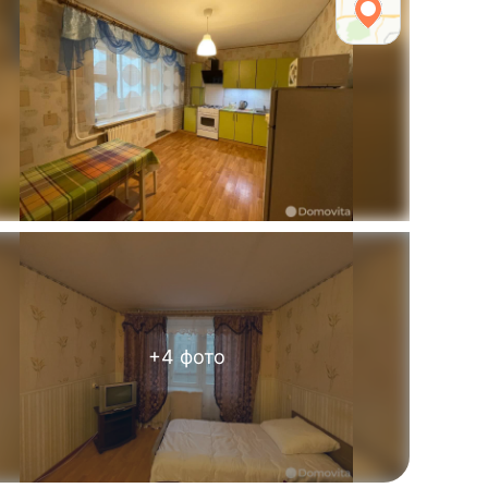
+
4
фото