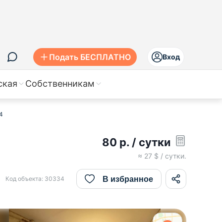
Подать БЕСПЛАТНО
Вход
ская
Собственникам
4
80
р.
/ сутки
≈
27
$ / сутки.
В избранное
Код объекта:
30334