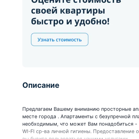
Описание
Предлагаем Вашему вниманию просторные ап
месте города . Апартаменты с безупречной п
необходимым, что может Вам понадобиться - п
WI-FI ср-ва личной гигиены. Предоставление
вы будите пользоваться нашими услугами