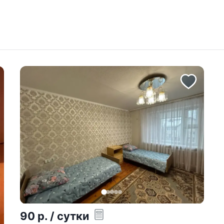
90
р.
/ сутки