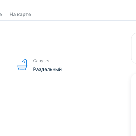
е
На карте
Санузел
Раздельный