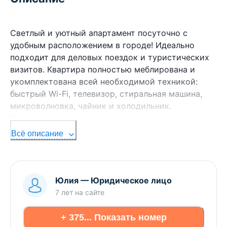
Светлый и уютный апартамент посуточно с
удобным расположением в городе! Идеально
подходит для деловых поездок и туристических
визитов. Квартира полностью меблирована и
укомплектована всей необходимой техникой:
быстрый Wi-Fi, телевизор, стиральная машина,
микроволновка, чайник и холодильник.
Комфортные спальни с новыми матрасами
гарантируют хороший отдых, подходит для
Всё описание
встреч и работы. Современная кухня оборудована
всем необходимым для приготовления еды. Из
окон открывается живописный вид на городскую
инфраструктуру. Рядом магазины, кафе, аптеки и
Юлия
—
Юридическое лицо
остановки общественного транспорта. Быстрое
7 лет
на сайте
заселение, любые сроки проживания, чистота и
внимание к деталям гарантированы. Свяжитесь
+ 375... Показать номер