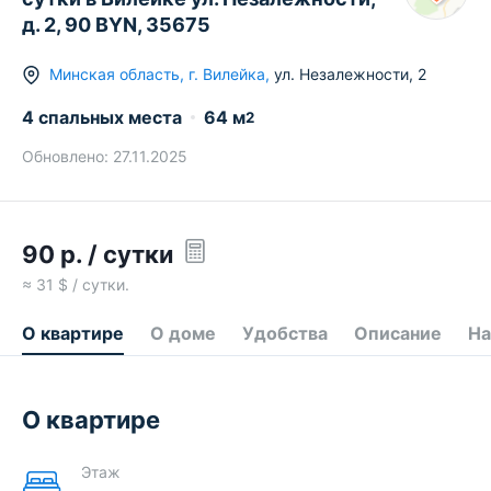
д. 2, 90 BYN, 35675
Минская область
,
г.
Вилейка
,
ул. Незалежности
,
2
4 спальных места
64
м
2
Обновлено:
27.11.2025
90
р.
/ сутки
≈
31
$ / сутки.
О квартире
О доме
Удобства
Описание
На
О квартире
Этаж