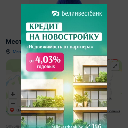
Местоположение
Минская область
,
ст.
Вилия-Лошаны
,
Как добраться
API Карт
Условия использования
Опубликовано:
24.03.2025