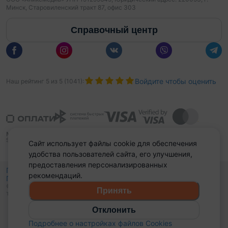
Минск, Старовиленский тракт 87, офис 303
Справочный центр
Войдите чтобы оценить
Наш рейтинг
5
из
5
(
1041
):
Сайт использует файлы cookie для обеспечения
удобства пользователей сайта, его улучшения,
предоставления персонализированных
Политика конфиденциальности,
рекомендаций.
Политика обработки файлов куки
Выбор настроек Cookies
и
© 2015 - 2026, Domovita.by. Копирование материалов допускается
Принять
только при наличии активной ссылки.
Отклонить
Подробнее о настройках файлов Cookies