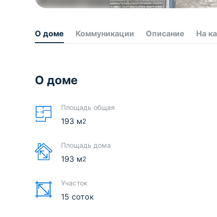
О доме
Коммуникации
Описание
На к
О доме
Площадь общая
193
м
2
Площадь дома
193
м
2
Участок
15 соток