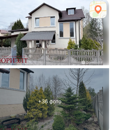
+
36
фото