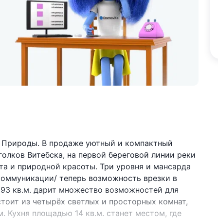
и Природы. В продаже уютный и компактный
олков Витебска, на первой береговой линии реки
та и природной красоты. Три уровня и мансарда
коммуникации/ теперь возможность врезки в
93 кв.м. дарит множество возможностей для
остоит из четырёх светлых и просторных комнат,
. Кухня площадью 14 кв.м. станет местом, где