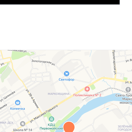
истерства юстиции Республики Беларусь №
 осуществления деятельности по оказанию