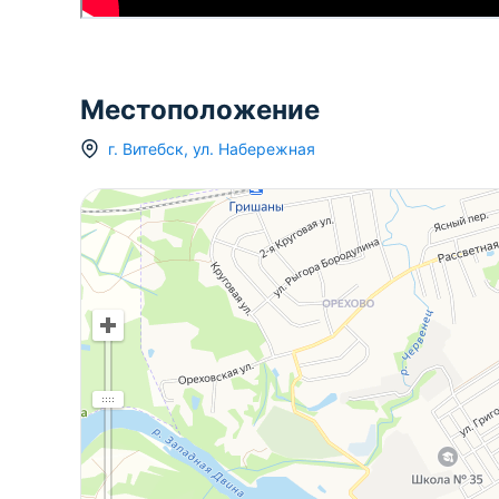
ОДО «Юриэлт», УНП 101214439 Лицензия Мин
02240/8 от 17.02.2005 (бессрочная) на право
юридических услуг -риэлтерских услуг.
Местоположение
г.
Витебск
,
ул. Набережная