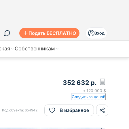
Подать БЕСПЛАТНО
Вход
ская
Собственникам
352 632
р.
≈
120 000
$
Следить за ценой
В избранное
Код объекта:
654942