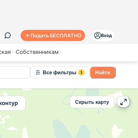
ов, цены
Подать БЕСПЛАТНО
Вход
ская
Собственникам
Все фильтры
Найти
1
Скрыть карту
контур