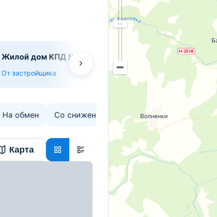
Жилой дом КПД №3 в
Дом по пр-ту Ф
мкрн Билево-1
36А
От застройщика
От застройщика
На обмен
Со сниженной ценой
Без ремонта
Карта
вский, д. 51