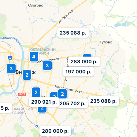
235 088 р.
4
2
283 000 р.
3
3
197 000 р.
2
2
2
2
235 088 р.
290 921 р.
205 702 р.
2
5 р.
280 000 р.