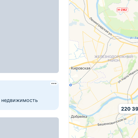
сом всего от 10%
, д. 62
220 39