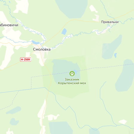
рунзе
Дом №35 по ул. Труда
От застройщика