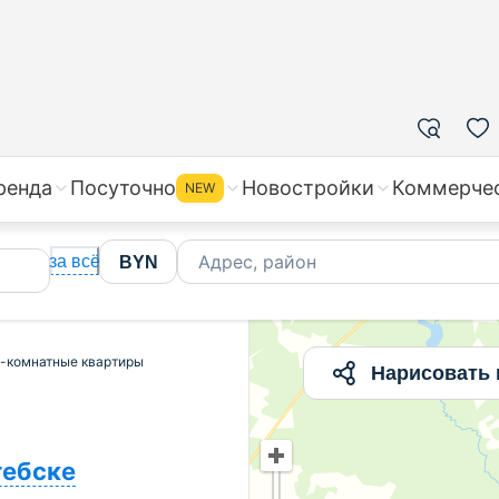
ажа многокомнатных квартир в Витебске без посредник
ренда
Посуточно
Новостройки
Коммерче
NEW
Адрес, район
за всё
BYN
-комнатные квартиры
Нарисовать 
тебске