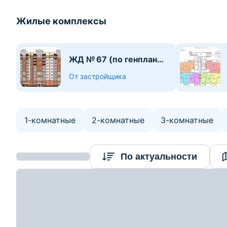
Жилые комплексы
ЖД № 67 (по генплану)
в мкрн «Билево-2»
От застройщика
1-комнатные
2-комнатные
3-комнатные
Найдено 30
По актуальности
объектов
169533
р.
163 636
р.
2
Цена за м
:
1 704
р.
≈
55 500
$
578
$/м
2
4-комнатная квартира, Витебск, пр-т Моско