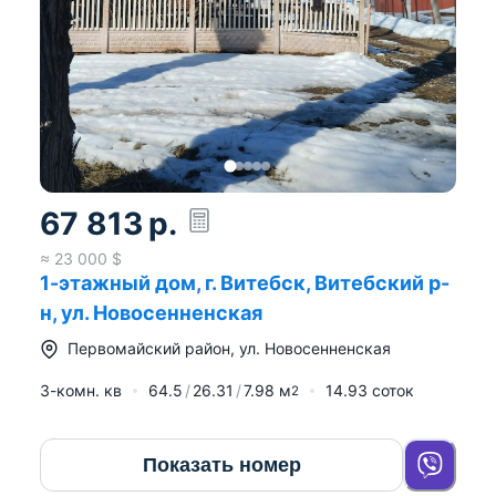
67 813
р.
≈
23 000
$
1-этажный дом, г. Витебск, Витебский р-
н, ул. Новосенненская
Первомайский район
,
ул. Новосенненская
3-комн. кв
64.5
26.31
7.98
м
14.93 соток
2
Показать номер