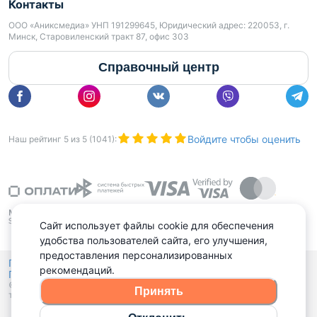
Контакты
ООО «Аниксмедиа» УНП 191299645, Юридический адрес: 220053, г.
Минск, Старовиленский тракт 87, офис 303
Справочный центр
Войдите чтобы оценить
Наш рейтинг
5
из
5
(
1041
):
Сайт использует файлы cookie для обеспечения
удобства пользователей сайта, его улучшения,
предоставления персонализированных
Политика конфиденциальности,
рекомендаций.
Политика обработки файлов куки
Выбор настроек Cookies
и
© 2015 - 2026, Domovita.by. Копирование материалов допускается
Принять
только при наличии активной ссылки.