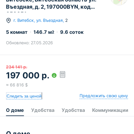
Въездная, д. 2, 197000BYN, код
659651
г.
Витебск
,
ул. Въездная
,
2
5 комнат
146.7
м
9.6 соток
2
Обновлено:
27.05.2026
234 141
р.
197 000
р.
≈
66 816
$
Предложить свою цену
Следить за ценой
О доме
Удобства
Удобства
Коммуникации
О доме