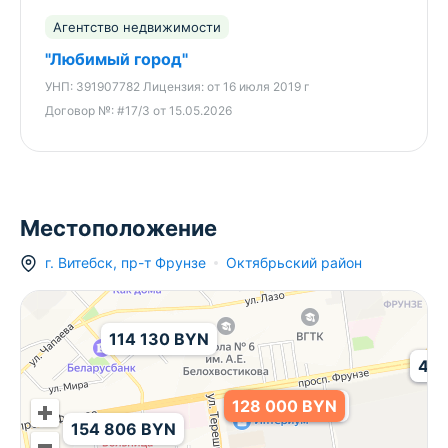
Агентство недвижимости
"Любимый город"
УНП:
391907782
Лицензия:
от 16 июля 2019 г
Договор №:
#17/3 от 15.05.2026
Местоположение
г.
Витебск
,
пр-т Фрунзе
Октябрьский район
114 130 BYN
468
477
128 000 BYN
283 000 BYN
154 806 BYN