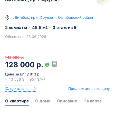
г.
Витебск
,
пр-т Фрунзе
Октябрьский район
2 комнаты
45.5
м
3
этаж из
5
2
Обновлено:
26.05.2026
142 090
р.
128 000
р.
2
Цена за м
:
2 813
р.
≈
43 558
$
957
$/м
2
Предложить свою цену
Следить за ценой
О квартире
О доме
Описание
На карте