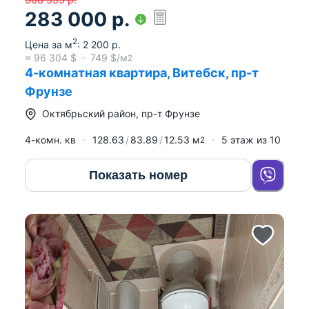
283 000
р.
2
Цена за м
:
2 200
р.
≈
96 304
$
749
$/м
2
4-комнатная квартира, Витебск, пр-т
Фрунзе
Октябрьский район
,
пр-т Фрунзе
4-комн. кв
128.63
83.89
12.53
м
5
этаж из
10
2
Показать номер