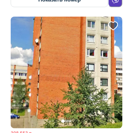
308 553
р.