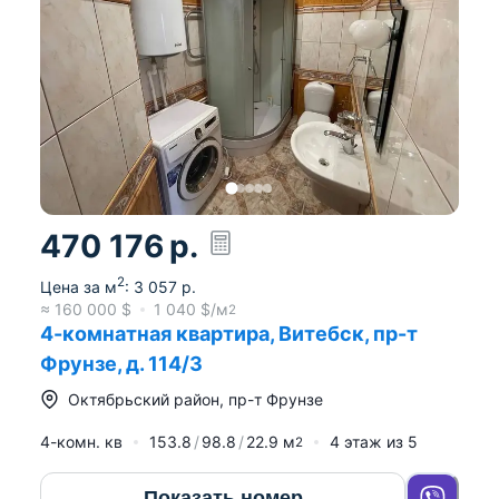
470 176
р.
2
Цена за м
:
3 057
р.
≈
160 000
$
1 040
$/м
2
4-комнатная квартира, Витебск, пр-т
Фрунзе, д. 114/3
Октябрьский район
,
пр-т Фрунзе
4-комн. кв
153.8
98.8
22.9
м
4
этаж из
5
2
Показать номер