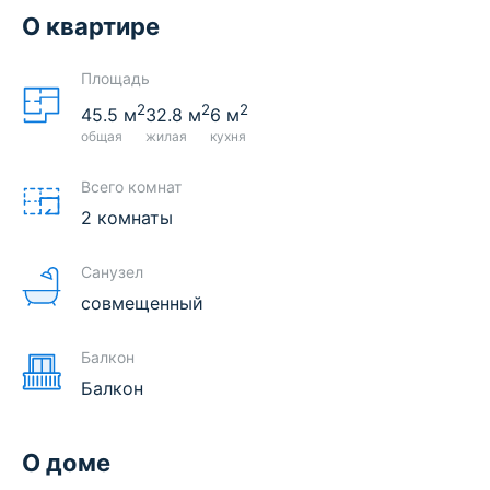
О квартире
Площадь
2
2
2
45.5
м
32.8
м
6
м
общая
жилая
кухня
Всего комнат
2 комнаты
Санузел
совмещенный
Балкон
Балкон
О доме