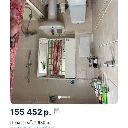
155 452
р.
2
Цена за м
:
2 680
р.