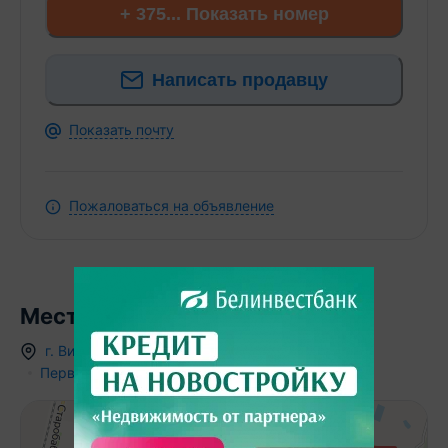
+ 375... Показать номер
Написать продавцу
Показать почту
Пожаловаться на объявление
Местоположение
г.
Витебск
,
ул. Богатырева
,
12
Первомайский район
204 848 BYN