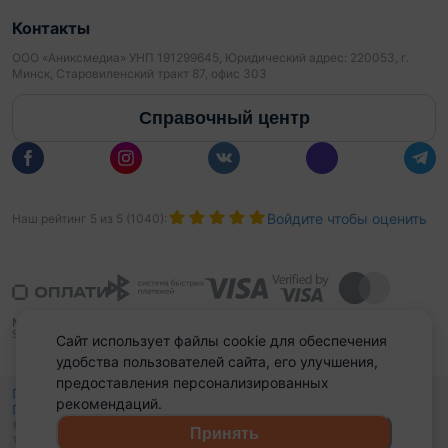
Контакты
ООО «Аниксмедиа» УНП 191299645, Юридический адрес: 220053, г.
Минск, Старовиленский тракт 87, офис 303
Справочный центр
Войдите чтобы оценить
Наш рейтинг
5
из
5
(
1040
):
Сайт использует файлы cookie для обеспечения
удобства пользователей сайта, его улучшения,
предоставления персонализированных
Политика конфиденциальности,
рекомендаций.
Политика обработки файлов куки
Выбор настроек Cookies
и
© 2015 - 2026, Domovita.by. Копирование материалов допускается
Принять
только при наличии активной ссылки.