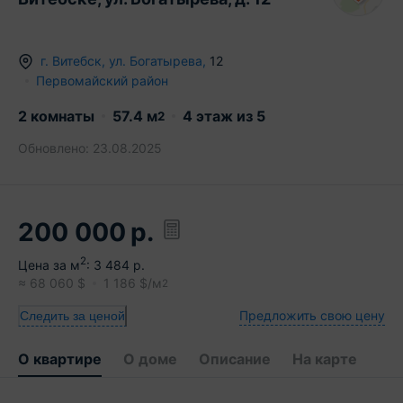
г.
Витебск
,
ул. Богатырева
,
12
Первомайский район
2 комнаты
57.4
м
4
этаж из
5
2
Обновлено:
23.08.2025
200 000
р.
2
Цена за м
:
3 484
р.
≈
68 060
$
1 186
$/м
2
Предложить свою цену
Следить за ценой
О квартире
О доме
Описание
На карте