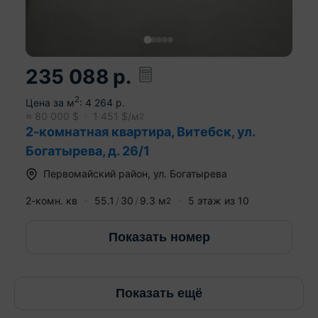
235 088
р.
2
Цена за м
:
4 264
р.
≈
80 000
$
1 451
$/м
2
2-комнатная квартира, Витебск, ул.
Богатырева, д. 26/1
Первомайский район
,
ул. Богатырева
2-комн. кв
55.1
30
9.3
м
5
этаж из
10
2
Показать номер
Показать ещё