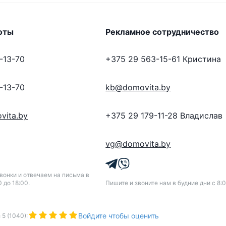
оты
Рекламное сотрудничество
-13-70
+375 29 563-15-61
Кристина
-13-70
kb@domovita.by
vita.by
+375 29 179-11-28
Владислав
vg@domovita.by
онки и отвечаем на письма в
0 до 18:00.
Пишите и звоните нам в будние дни с 8:0
Войдите чтобы оценить
з
5
(
1040
):