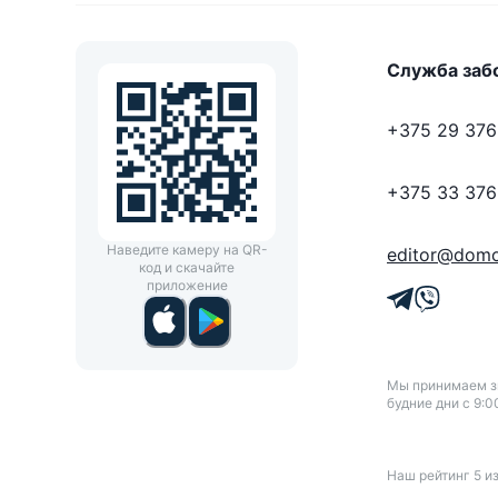
Служба заб
+375 29 376
+375 33 376
Наведите камеру на QR-
editor@domo
код и скачайте
приложение
Мы принимаем зв
будние дни с 9:0
Наш рейтинг
5
и