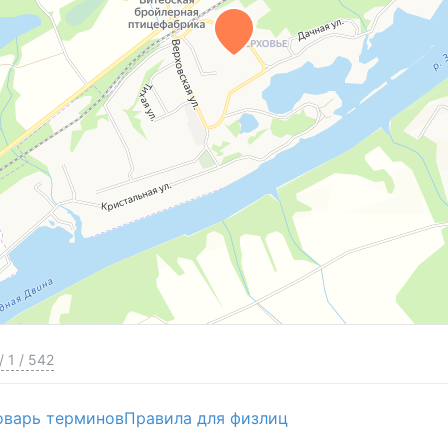
/
1
/
542
оварь терминов
Правила для физлиц