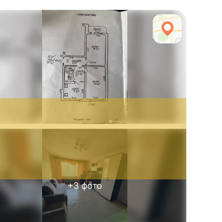
+
3
фото