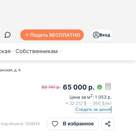
Подать БЕСПЛАТНО
Вход
ская
Собственникам
анская, д. 4
65 000
р.
68 741
р.
2
Цена за м
:
1 053
р.
≈
22 212
$
360
$/м
2
Следить за ценой
В избранное
Код объекта:
1238519