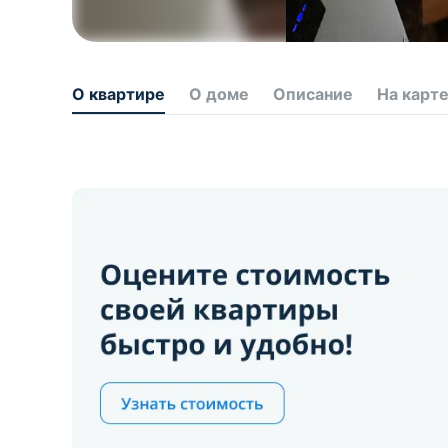
О квартире
О доме
Описание
На карт