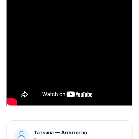
«Юриэлт», УНП 101214439 Лицензия
Министерства юстиции Республики Беларусь №
02240/8 от 17.02.2005 (бессрочная) на право
осуществления деятельности по оказанию
юридических услуг -риэлтерских услуг.
Татьяна
—
Агентство