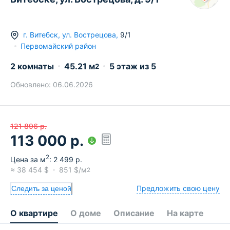
г.
Витебск
,
ул. Вострецова
,
9/1
Первомайский район
2 комнаты
45.21
м
5
этаж из
5
2
Обновлено:
06.06.2026
121 896
р.
113 000
р.
2
Цена за м
:
2 499
р.
≈
38 454
$
851
$/м
2
Предложить свою цену
Следить за ценой
О квартире
О доме
Описание
На карте