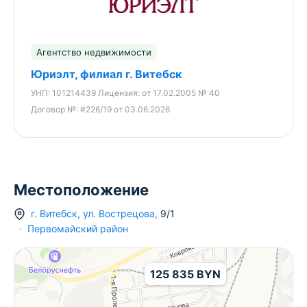
Агентство недвижимости
Юриэлт, филиал г. Витебск
УНП:
101214439
Лицензия:
от 17.02.2005 № 40
Договор №:
#226/19 от 03.06.2026
Местоположение
г.
Витебск
,
ул. Вострецова
,
9/1
Первомайский район
125 835 BYN