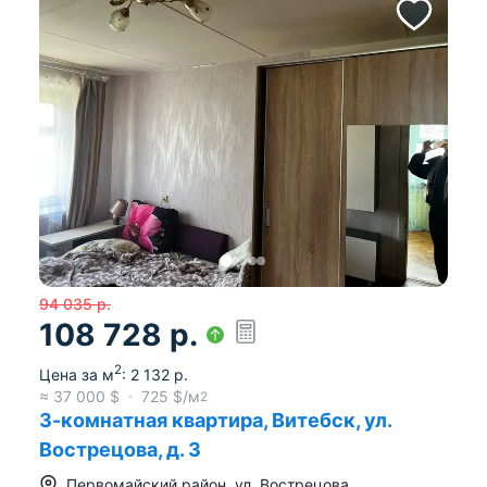
94 035
р.
108 728
р.
2
Цена за м
:
2 132
р.
≈
37 000
$
725
$/м
2
3-комнатная квартира, Витебск, ул.
Вострецова, д. 3
Первомайский район
,
ул. Вострецова