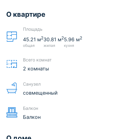
О квартире
Площадь
2
2
2
45.21
м
30.81
м
5.96
м
общая
жилая
кухня
Всего комнат
2 комнаты
Санузел
совмещенный
Балкон
Балкон
О доме