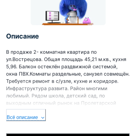
Описание
В продаже 2- комнатная квартира по
ул.Вострецова. Общая площадь 45,21 м.кв., кухня
5,96. Балкон остеклён раздвижной системой,
окна ПВХ.Комнаты раздельные, санузел совмещён.
Требуется ремонт в с/узле, кухне и коридоре.
Инфраструктура развита. Район многими
любимый. Рядом школа, детский сад, по
выходным отличный рынок на Пролетарской
площади, магазины, поликлиника, река Западная
Двина и др. Все вопросы и по просмотру - Vb,
Всё описание
WhatsApp, Telegram, Max, МТС/ - Татьяна + 37529
7155409 Договор № 226/19 от 03.06.2026 ОДО