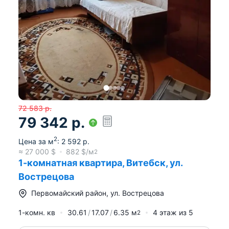
72 583
р.
79 342
р.
2
Цена за м
:
2 592
р.
≈
27 000
$
882
$/м
2
1-комнатная квартира, Витебск, ул.
Вострецова
Первомайский район
,
ул. Вострецова
1-комн. кв
30.61
17.07
6.35
м
4
этаж из
5
2