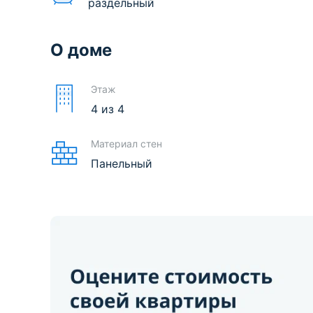
раздельный
О доме
Этаж
4
из
4
Материал стен
Панельный