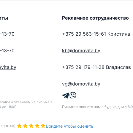
оты
Рекламное сотрудничество
-13-70
+375 29 563-15-61
Кристина
-13-70
kb@domovita.by
vita.by
+375 29 179-11-28
Владислав
vg@domovita.by
онки и отвечаем на письма в
0 до 18:00.
Пишите и звоните нам в будние дни с 8:0
Войдите чтобы оценить
з
5
(
1040
):