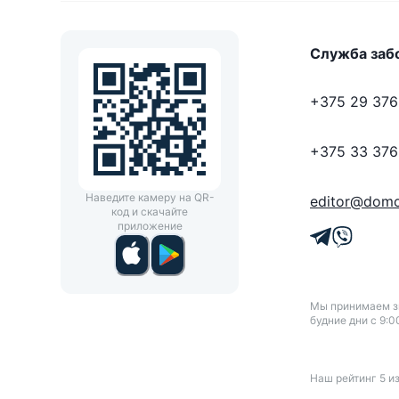
Служба заб
+375 29 376
+375 33 376
Наведите камеру на QR-
editor@domo
код и скачайте
приложение
Мы принимаем зв
будние дни с 9:0
Наш рейтинг
5
и