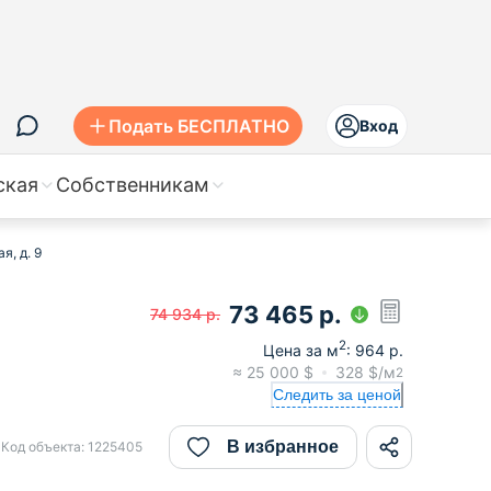
Подать БЕСПЛАТНО
Вход
ская
Собственникам
я, д. 9
73 465
р.
74 934
р.
2
Цена за м
:
964
р.
≈
25 000
$
328
$/м
2
Следить за ценой
В избранное
Код объекта:
1225405