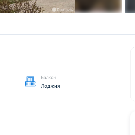
е
Балкон
Лоджия