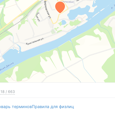
18
/
663
оварь терминов
Правила для физлиц