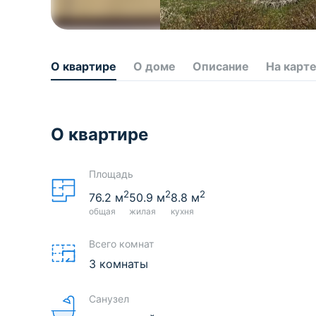
О квартире
О доме
Описание
На карт
О квартире
Площадь
2
2
2
76.2
м
50.9
м
8.8
м
общая
жилая
кухня
Всего комнат
3 комнаты
Санузел