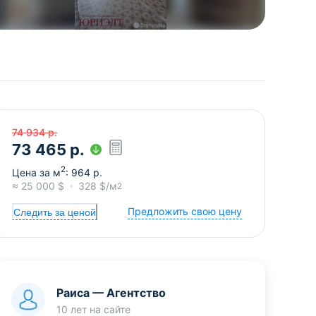
74 934
р.
73 465
р.
2
Цена за м
:
964
р.
≈
25 000
$
328
$/м
2
Предложить свою цену
Следить за ценой
Раиса
—
Агентство
10 лет
на сайте