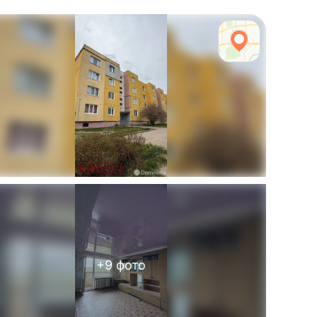
+
9
фото